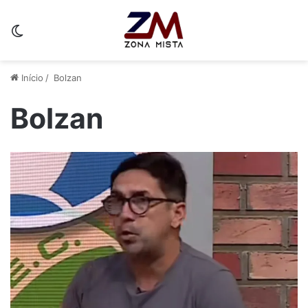
Switch skin
Início
/
Bolzan
Bolzan