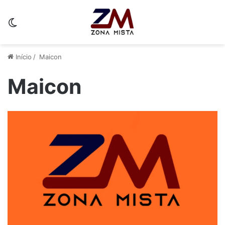
Switch skin
Início
/
Maicon
Maicon