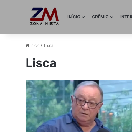
INÍCIO
GRÊMIO
INTE
Início
/
Lisca
Lisca