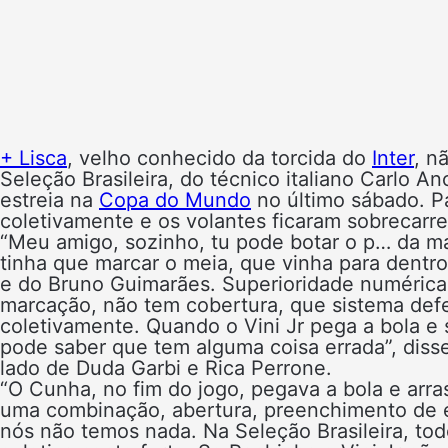
+ Lisca
, velho conhecido da torcida do
Inter
, n
Seleção Brasileira, do técnico italiano Carlo 
estreia na
Copa do Mundo
no último sábado. Pa
coletivamente e os volantes ficaram sobrecarre
“Meu amigo, sozinho, tu pode botar o p… da m
tinha que marcar o meia, que vinha para dentro
e do Bruno Guimarães. Superioridade numérica 
marcação, não tem cobertura, que sistema def
coletivamente. Quando o Vini Jr pega a bola e
pode saber que tem alguma coisa errada”, diss
lado de Duda Garbi e Rica Perrone.
“O Cunha, no fim do jogo, pegava a bola e arra
uma combinação, abertura, preenchimento de e
nós não temos nada. Na Seleção Brasileira, to