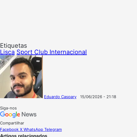
Etiquetas
Lisca
Sport Club Internacional
Eduardo Caspary
15/06/2026 - 21:18
Follow
Mande
on
um
Siga-nos
X
e-
mail
Compartilhar
Facebook
X
WhatsApp
Telegram
Artigos relacionados