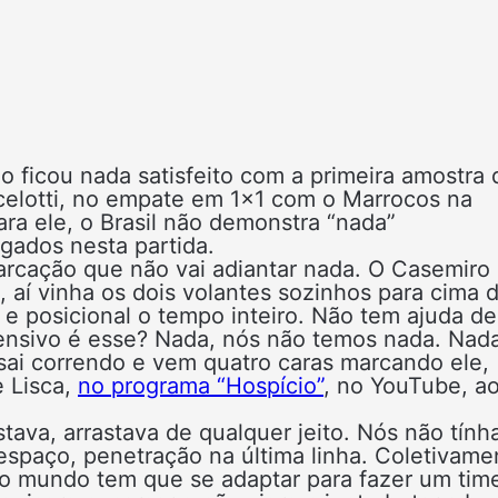
ão ficou nada satisfeito com a primeira amostra 
Ancelotti, no empate em 1×1 com o Marrocos na
ra ele, o Brasil não demonstra “nada”
gados nesta partida.
arcação que não vai adiantar nada. O Casemiro
, aí vinha os dois volantes sozinhos para cima 
e posicional o tempo inteiro. Não tem ajuda de
ensivo é esse? Nada, nós não temos nada. Nada
 sai correndo e vem quatro caras marcando ele,
e Lisca,
no programa “Hospício”
, no YouTube, a
stava, arrastava de qualquer jeito. Nós não tín
spaço, penetração na última linha. Coletivame
do mundo tem que se adaptar para fazer um tim