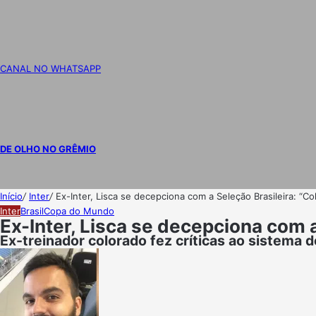
CANAL NO WHATSAPP
DE OLHO NO GRÊMIO
Início
/
Inter
/
Ex-Inter, Lisca se decepciona com a Seleção Brasileira: “C
Inter
Brasil
Copa do Mundo
Ex-Inter, Lisca se decepciona com 
Ex-treinador colorado fez críticas ao sistema d