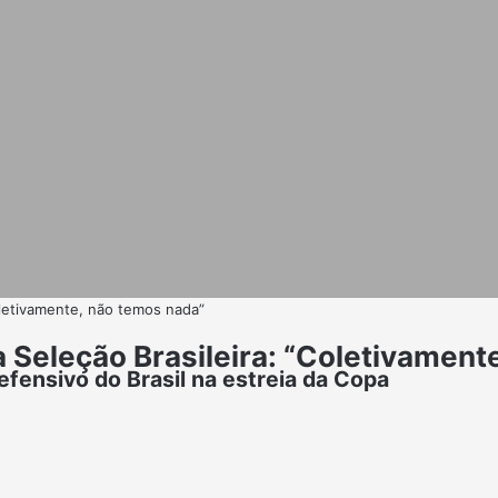
oletivamente, não temos nada”
a Seleção Brasileira: “Coletivament
efensivo do Brasil na estreia da Copa