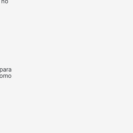
 no
 para
 como