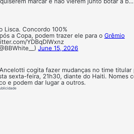
 quiserem marcar e não vierem junto botar a b…
do Lisca. Concordo 100%
após a Copa, podem trazer ele para o
Grêmio
twitter.com/YDBqDIWxnz
 (@BBWhite__)
June 15, 2026
Ancelotti cogita fazer mudanças no time titular
sta sexta-feira, 21h30, diante do Haiti. Nomes
co e podem dar lugar a outros.
ublicidade