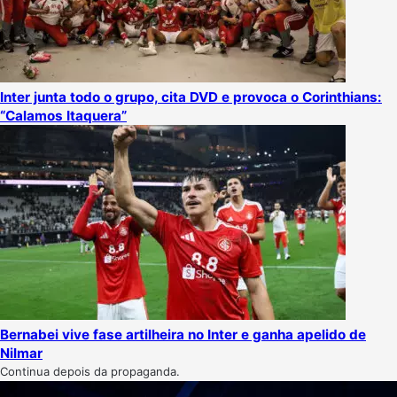
Inter junta todo o grupo, cita DVD e provoca o Corinthians:
“Calamos Itaquera”
Bernabei vive fase artilheira no Inter e ganha apelido de
Nilmar
Continua depois da propaganda.