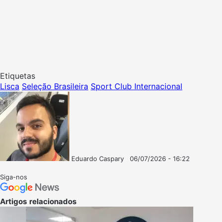
Etiquetas
Lisca
Seleção Brasileira
Sport Club Internacional
Eduardo Caspary
06/07/2026 - 16:22
Follow
Mande
on
um
Siga-nos
X
e-
mail
Artigos relacionados