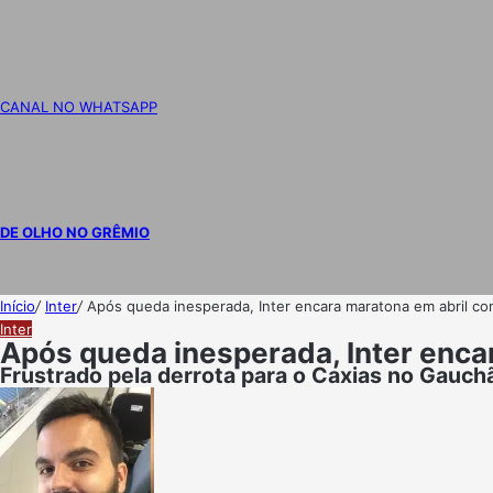
CANAL NO WHATSAPP
DE OLHO NO GRÊMIO
Início
/
Inter
/
Após queda inesperada, Inter encara maratona em abril co
Inter
Após queda inesperada, Inter enca
Frustrado pela derrota para o Caxias no Gauch