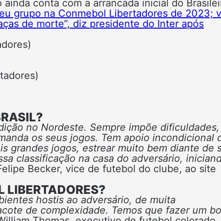
ainda conta com a arrancada inicial do Brasilei
seu grupo na Conmebol Libertadores de 2023; v
aças de morte”, diz presidente do Inter após
adores)
tadores)
BRASIL?
dição no Nordeste. Sempre impõe dificuldades,
manda os seus jogos. Tem apoio incondicional 
ois grandes jogos, estrear muito bem diante de 
sa classificação na casa do adversário, inician
 Felipe Becker, vice de futebol do clube, ao site
L LIBERTADORES?
entes hostis ao adversário, de muita
 pacote de complexidade. Temos que fazer um b
 William Thomas, executivo de futebol colorado