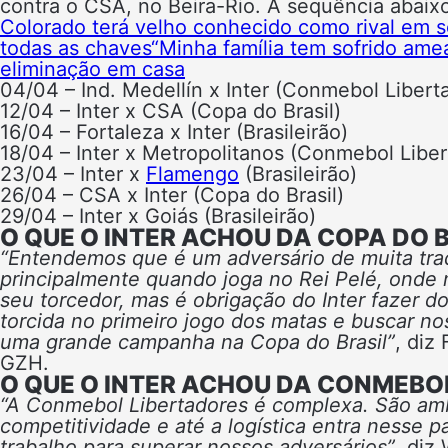
contra o CSA, no Beira-Rio. A sequência abaixo 
Colorado terá velho conhecido como rival em 
todas as chaves
“Minha família tem sofrido ame
eliminação em casa
04/04 – Ind. Medellín x
Inter (Conmebol Libert
12/04 –
Inter
x CSA (Copa do Brasil)
16/04 – Fortaleza x
Inter (Brasileirão)
18/04 –
Inter
x Metropolitanos (Conmebol Liber
23/04 –
Inter
x
Flamengo
(Brasileirão)
26/04 – CSA x
Inter (Copa do Brasil)
29/04 –
Inter
x Goiás (Brasileirão)
O QUE O INTER ACHOU DA COPA DO 
“Entendemos que é um adversário de muita tra
principalmente quando joga no Rei Pelé, onde 
seu torcedor, mas é obrigação do Inter fazer d
torcida no primeiro jogo dos matas e buscar nos
uma grande campanha na Copa do Brasil”
, diz
GZH.
O QUE O INTER ACHOU DA CONMEBO
“A Conmebol Libertadores é complexa. São ambi
competitividade e até a logística entra nesse
trabalho para superar nossos adversários”
, diz