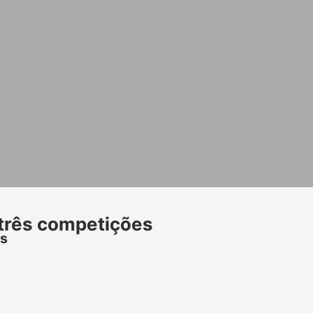
 três competições
ês