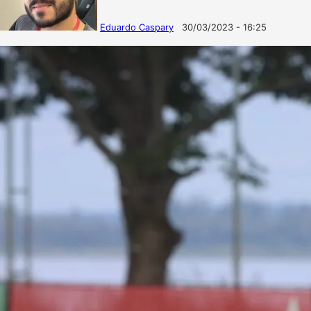
Eduardo Caspary
30/03/2023 - 16:25
Follow
Mande
on
um
X
e-
mail