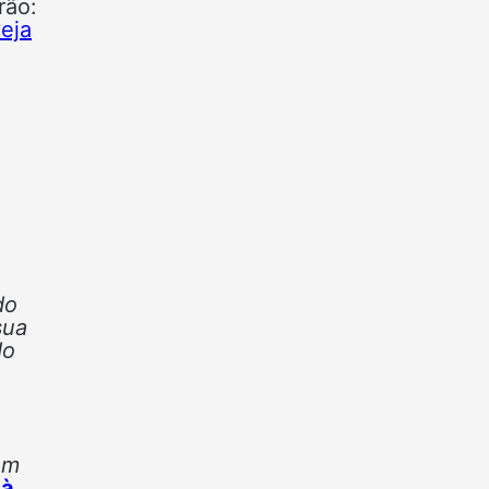
rão:
eja
do
sua
do
om
,
à