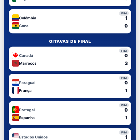
FIM
1
Colômbia
0
Gana
OITAVAS DE FINAL
FIM
0
Canadá
3
Marrocos
FIM
0
Paraguai
1
França
FIM
0
Portugal
1
Espanha
FIM
1
Estados Unidos