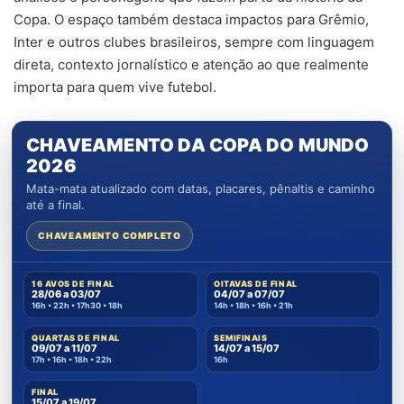
Copa. O espaço também destaca impactos para Grêmio,
Inter e outros clubes brasileiros, sempre com linguagem
direta, contexto jornalístico e atenção ao que realmente
importa para quem vive futebol.
CHAVEAMENTO DA COPA DO MUNDO
2026
Mata-mata atualizado com datas, placares, pênaltis e caminho
até a final.
CHAVEAMENTO COMPLETO
16 AVOS DE FINAL
OITAVAS DE FINAL
28/06 a 03/07
04/07 a 07/07
16h • 22h • 17h30 • 18h
14h • 18h • 16h • 21h
QUARTAS DE FINAL
SEMIFINAIS
09/07 a 11/07
14/07 a 15/07
17h • 16h • 18h • 22h
16h
FINAL
15/07 a 19/07