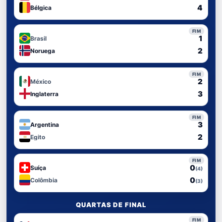
4
Bélgica
FIM
1
Brasil
2
Noruega
FIM
2
México
3
Inglaterra
FIM
3
Argentina
2
Egito
FIM
0
Suíça
(4)
0
Colômbia
(3)
QUARTAS DE FINAL
FIM