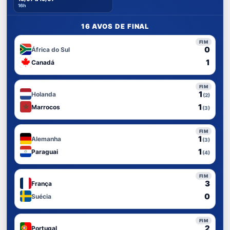
16h
16 AVOS DE FINAL
FIM
0
África do Sul
1
Canadá
FIM
1
Holanda
(2)
1
Marrocos
(3)
FIM
1
Alemanha
(3)
1
Paraguai
(4)
FIM
3
França
0
Suécia
FIM
2
Portugal