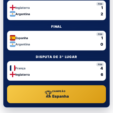
FIM
1
Inglaterra
2
Argentina
FINAL
FIM
1
Espanha
0
Argentina
DISPUTA DE 3º LUGAR
FIM
4
França
6
Inglaterra
CAMPEÃO
🏆
Espanha