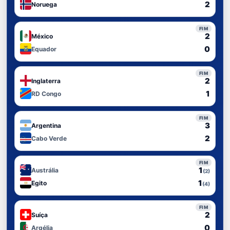
2
Noruega
FIM
2
México
0
Equador
FIM
2
Inglaterra
1
RD Congo
FIM
3
Argentina
2
Cabo Verde
FIM
1
Austrália
(2)
1
Egito
(4)
FIM
2
Suíça
0
Argélia