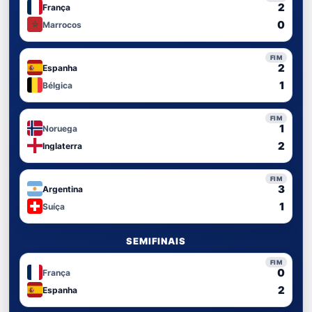
2
França
0
Marrocos
FIM
2
Espanha
1
Bélgica
FIM
1
Noruega
2
Inglaterra
FIM
3
Argentina
1
Suíça
SEMIFINAIS
FIM
0
França
2
Espanha