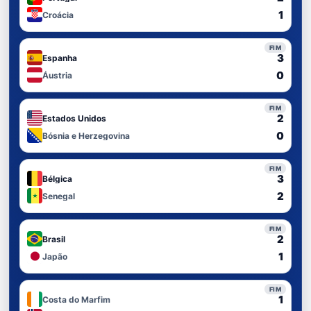
1
Croácia
FIM
3
Espanha
0
Áustria
FIM
2
Estados Unidos
0
Bósnia e Herzegovina
FIM
3
Bélgica
2
Senegal
FIM
2
Brasil
1
Japão
FIM
1
Costa do Marfim