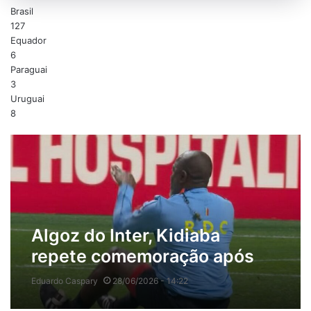
Brasil
127
Equador
6
Paraguai
3
Uruguai
8
Algoz do Inter, Kidiaba
repete comemoração após
classificação do Congo na
Eduardo Caspary
28/06/2026 - 14:22
Copa; veja