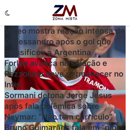
Switch skin
Vídeo mostra reação intensa de
D’Alessandro após o gol que
classificou a Argentina
Forlán avança na seleção e
Pezzolano deve permanecer no
Inter
Sormani detona Jorge Jesus
após fala polêmica sobre
Neymar: “Não tem currículo”
Bruno Guimarães fala em “pior