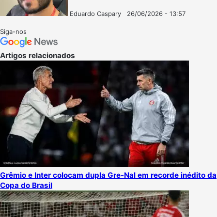
Eduardo Caspary
26/06/2026 - 13:57
Follow
Mande
on
um
Siga-nos
X
e-
mail
Artigos relacionados
Grêmio e Inter colocam dupla Gre-Nal em recorde inédito da
Copa do Brasil