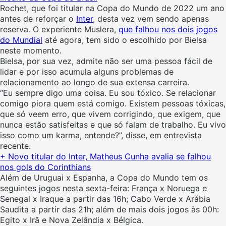
Rochet, que foi titular na Copa do Mundo de 2022 um ano
antes de reforçar o
Inter
, desta vez vem sendo apenas
reserva. O experiente Muslera,
que falhou nos dois jogos
do Mundial
até agora, tem sido o escolhido por Bielsa
neste momento.
Bielsa, por sua vez, admite não ser uma pessoa fácil de
lidar e por isso acumula alguns problemas de
relacionamento ao longo de sua extensa carreira.
“Eu sempre digo uma coisa. Eu sou tóxico. Se relacionar
comigo piora quem está comigo. Existem pessoas tóxicas,
que só veem erro, que vivem corrigindo, que exigem, que
nunca estão satisfeitas e que só falam de trabalho. Eu vivo
isso como um karma, entende?”, disse, em entrevista
recente.
+ Novo titular do Inter, Matheus Cunha avalia se falhou
nos gols do Corinthians
Além de Uruguai x Espanha, a Copa do Mundo tem os
seguintes jogos nesta sexta-feira: França x Noruega e
Senegal x Iraque a partir das 16h; Cabo Verde x Arábia
Saudita a partir das 21h; além de mais dois jogos às 00h:
Egito x Irã e Nova Zelândia x Bélgica.