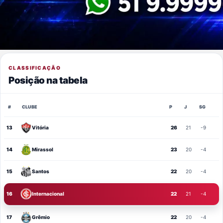
CLASSIFICAÇÃO
Posição na tabela
#
CLUBE
P
J
SG
13
Vitória
26
21
-9
14
Mirassol
23
20
-4
15
Santos
22
20
-4
16
Internacional
22
21
-4
17
Grêmio
22
20
-4