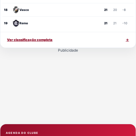
18
Vasco
21
20
-8
19
Remo
21
21
-10
Ver classificação completa
→
Publicidade
AGENDA DO CLUBE