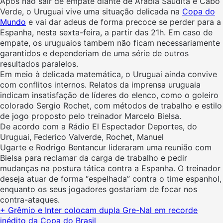
Após não sair de empate diante de Arábia Saudita e Cabo
Verde, o Uruguai vive uma situação delicada na
Copa do
Mundo
e vai dar adeus de forma precoce se perder para a
Espanha, nesta sexta-feira, a partir das 21h. Em caso de
empate, os uruguaios tambem não ficam necessariamente
garantidos e dependeriam de uma série de outros
resultados paralelos.
Em meio à delicada matemática, o Uruguai ainda convive
com conflitos internos. Relatos da imprensa uruguaia
indicam insatisfação de líderes do elenco, como o goleiro
colorado Sergio Rochet, com métodos de trabalho e estilo
de jogo proposto pelo treinador Marcelo Bielsa.
De acordo com a Rádio El Espectador Deportes, do
Uruguai, Federico Valverde, Rochet, Manuel
Ugarte e Rodrigo Bentancur lideraram uma reunião com
Bielsa para reclamar da carga de trabalho e pedir
mudanças na postura tática contra a Espanha. O treinador
deseja atuar de forma “espelhada” contra o time espanhol,
enquanto os seus jogadores
gostariam de focar nos
contra-ataques.
+ Grêmio e Inter colocam dupla Gre-Nal em recorde
inédito da Copa do Brasil