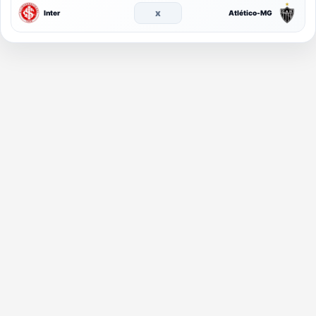
x
Inter
Atlético-MG