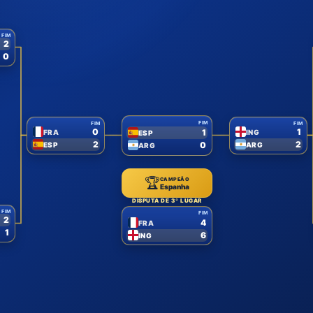
FIM
2
0
FIM
FIM
FIM
0
1
1
FRA
ING
ESP
2
2
0
ESP
ARG
ARG
🏆
CAMPEÃO
Espanha
DISPUTA DE 3º LUGAR
FIM
FIM
2
4
FRA
1
6
ING