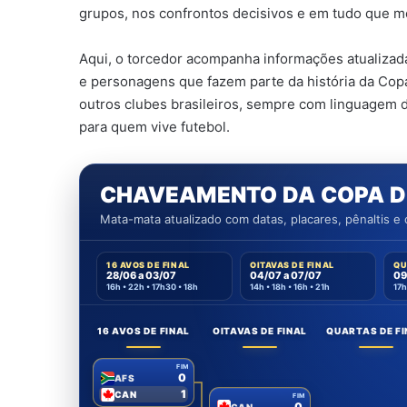
grupos, nos confrontos decisivos e em tudo que m
Aqui, o torcedor acompanha informações atualizada
e personagens que fazem parte da história da Cop
outros clubes brasileiros, sempre com linguagem di
para quem vive futebol.
CHAVEAMENTO DA COPA D
Mata-mata atualizado com datas, placares, pênaltis e c
16 AVOS DE FINAL
OITAVAS DE FINAL
QU
28/06 a 03/07
04/07 a 07/07
09
16h • 22h • 17h30 • 18h
14h • 18h • 16h • 21h
17h
16 AVOS DE FINAL
OITAVAS DE FINAL
QUARTAS DE F
FIM
0
AFS
1
CAN
FIM
0
CAN