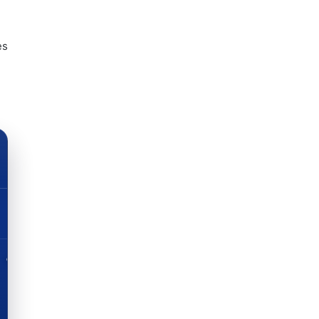
es
QUARTAS DE FINAL
OITAVAS DE FINAL
16 AVOS DE FINAL
FIM
2
BRA
1
JAP
FIM
1
BRA