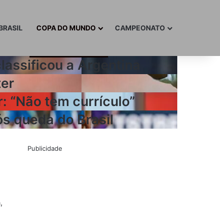
BRASIL
COPA DO MUNDO
CAMPEONATO
lassificou a Argentina
ter
: “Não tem currículo”
ós queda do Brasil
Publicidade
,