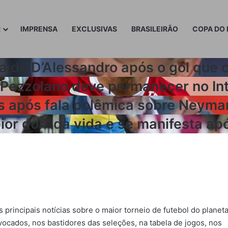
R
IMPRENSA
EXCLUSIVAS
BRASILEIRÃO
COPA DO 
 de D’Alessandro após o gol que c
 Pezzolano deve permanecer no In
 após fala polêmica sobre Neymar
or dor” da vida e se manifesta ap
principais notícias sobre o maior torneio de futebol do planeta
vocados, nos bastidores das seleções, na tabela de jogos, nos