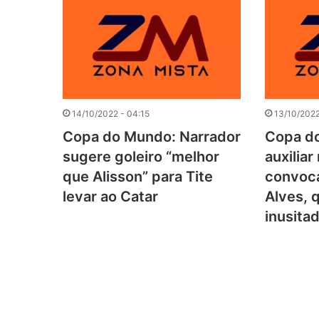
14/10/2022 - 04:15
13/10/2022
Copa do Mundo: Narrador
Copa do
sugere goleiro “melhor
auxilia
que Alisson” para Tite
convoca
levar ao Catar
Alves, 
inusitad