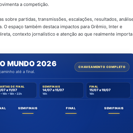
ovimenta a competição.
s sobre partidas, transmissões, escalações, resultados, anális
a. O espaço também destaca impactos para Grêmio, Inter e
reta, contexto jornalístico e atenção ao que realmente importa
O MUNDO 2026
CHAVEAMENTO COMPLETO
aminho até a final.
ARTAS DE FINAL
SEMIFINAIS
FINAL
/07 a 11/07
14/07 a 15/07
15/07 a 19/07
 • 16h • 18h • 22h
16h
16h
INAL
SEMIFINAIS
FINAL
SEMIFINAIS