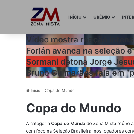
INÍCIO
GRÊMIO
INTE
Vídeo mostra reação intensa
Forlán avança na seleção e
Sormani detona Jorge Jesus
Bruno Guimarães fala em “pi
Início
/
Copa do Mundo
Copa do Mundo
A categoria
Copa do Mundo
do Zona Mista reúne as 
com foco na Seleção Brasileira, nos jogadores con