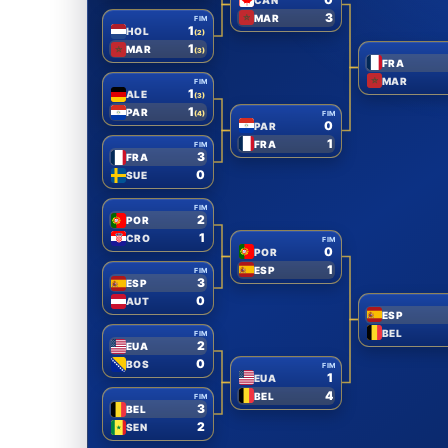
3
MAR
FIM
1
HOL
(2)
1
MAR
(3)
FRA
MAR
FIM
1
ALE
(3)
1
PAR
FIM
(4)
0
PAR
1
FRA
FIM
3
FRA
0
SUE
FIM
2
POR
1
CRO
FIM
0
POR
1
ESP
FIM
3
ESP
0
AUT
ESP
BEL
FIM
2
EUA
0
BOS
FIM
1
EUA
4
BEL
FIM
3
BEL
2
SEN