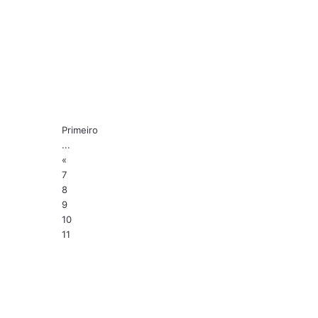
Primeiro
...
«
7
8
9
10
11