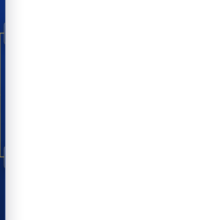
2
NOR
FIM
1
CMA
2
NOR
FIM
1
NOR
2
ING
FIM
2
MEX
0
EQU
FIM
2
MEX
3
ING
FIM
2
ING
1
RDC
FIM
3
ARG
2
CBV
FIM
3
ARG
2
EGI
FIM
1
AUS
(2)
1
EGI
FIM
(4)
3
ARG
1
SUI
FIM
2
SUI
0
AGL
FIM
0
SUI
(4)
0
COL
FIM
(3)
1
COL
0
GAN