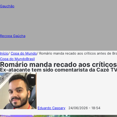
Gauchão
Recopa Gaúcha
Início
/
Copa do Mundo
/
Romário manda recado aos críticos antes de Bras
Copa do Mundo
Brasil
Romário manda recado aos críticos 
Ex-atacante tem sido comentarista da Cazé T
Eduardo Caspary
24/06/2026 - 18:54
Follow
Mande
on
um