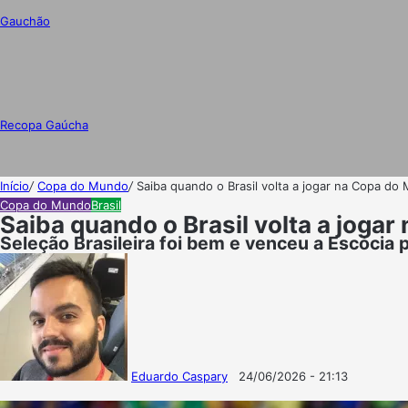
Gauchão
Recopa Gaúcha
Início
/
Copa do Mundo
/
Saiba quando o Brasil volta a jogar na Copa do 
Copa do Mundo
Brasil
Saiba quando o Brasil volta a jogar
Seleção Brasileira foi bem e venceu a Escócia 
Eduardo Caspary
24/06/2026 - 21:13
Follow
Mande
on
um