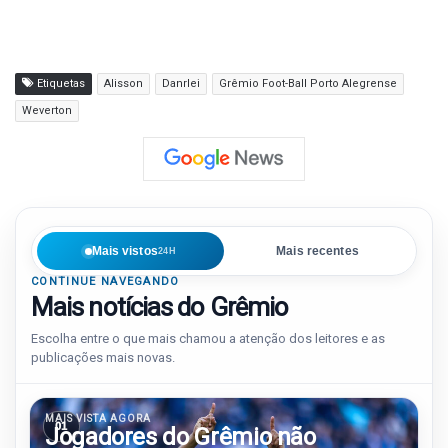
Etiquetas
Alisson
Danrlei
Grêmio Foot-Ball Porto Alegrense
Weverton
Mais vistos
Mais recentes
24H
CONTINUE NAVEGANDO
Mais notícias do Grêmio
Escolha entre o que mais chamou a atenção dos leitores e as
publicações mais novas.
MAIS VISTA AGORA
01
Jogadores do Grêmio não