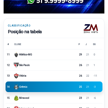
CLASSIFICAÇÃO
Posição na tabela
#
CLUBE
P
J
SG
11
Atlético-MG
29
21
0
12
São Paulo
26
21
1
13
Vitória
26
22
-11
14
Grêmio
25
21
-3
15
Mirassol
23
21
-6