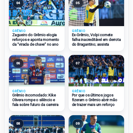
04
05
GRÊMIO
GRÊMIO
Zagueiro do Grêmio elogia
Ex-Grêmio, Volpi comete
reforços e aponta momento
falha inacreditável em derrota
da “virada de chave” no ano
do Bragantino; assista
06
07
GRÊMIO
GRÊMIO
Grêmio incomodado: Kike
Por que os últimos jogos
Olivera rompe o silêncio e
fizeram o Grêmio abrir mão
fala sobre futuro da carreira
de trazer mais um reforço
08
09