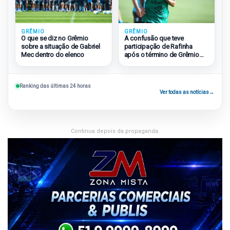
GRÊMIO
GRÊMIO
O que se diz no Grêmio
A confusão que teve
sobre a situação de Gabriel
participação de Rafinha
Mec dentro do elenco
após o término de Grêmio
2×1 São Paulo
Ranking das últimas 24 horas
Ver todas as notícias
→
Continua depois da propaganda.