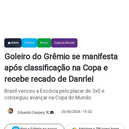
Início
Grêmio
Brasil
Copa do Mundo
Goleiro do Grêmio se manifesta
após classificação na Copa e
recebe recado de Danrlei
Brasil venceu a Escócia pelo placar de 3x0 e
conseguiu avançar na Copa do Mundo
25/06/2026 - 15:32
Eduardo Caspary
Follow
Mande
on
um
X
e-
mail
Siga o Grêmio no nosso
Adicione o ZM como fonte