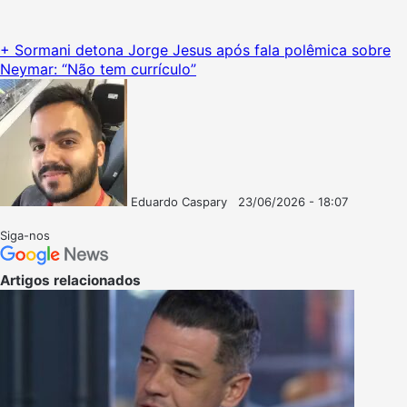
+ Sormani detona Jorge Jesus após fala polêmica sobre
Neymar: “Não tem currículo”
Eduardo Caspary
23/06/2026 - 18:07
Follow
Mande
on
um
Siga-nos
X
e-
mail
Artigos relacionados