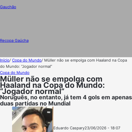
Gauchão
Recopa Gaúcha
Início
/
Copa do Mundo
/
Müller não se empolga com Haaland na Copa
do Mundo: “Jogador normal”
Copa do Mundo
Müller não se empolga com
Haaland na Copa do Mundo:
“Jogador normal”
Noruguês, no entanto, já tem 4 gols em apenas
duas partidas no Mundial
Eduardo Caspary
23/06/2026 - 18:07
Follow
Mande