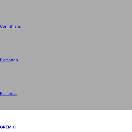
Corinthians
Flamengo
Palmeiras
GRÊMIO