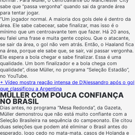
normal”. Para Müller, o centroavante do Manchester City
sabe que “passa vergonha” quando sai da grande área
para tentar jogar.
“Um jogador normal. A maioria dos gols dele é dentro da
área. Ele sabe cabecear, sabe finalizar, mas isso é o
mínimo que um centroavante tem que fazer. Há 20 anos,
eu falei uma frase e muita gente copiou. Que o atacante,
se sair da área, o gol não vem atrás. Então, o Haaland fica
na área, porque ele sabe que, se sair, vai passar vergonha.
Ele espera a bola chegar e sabe finalizar. Essa é uma
qualidade. Um bom finalizador e a bola chega com
qualidade”, disse Müller, no programa “Seleção Estadão”,
no YouTube.
+ Vídeo mostra reação intensa de D’Alessandro após o gol
que classificou a Argentina
MÜLLER COM POUCA CONFIANÇA
NO BRASIL
Dias antes, no programa “Mesa Redonda”, da Gazeta,
Müller demonstrou que não está muito confiante com a
Seleção Brasileira na sequência do campeonato. Ele citou
duas seleções que podem até eliminar o Brasil antes do
esperado, logo cedo no mata-mata, casos de Holanda e