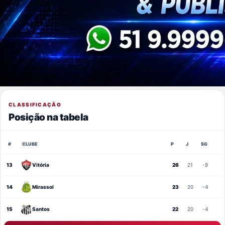
CLASSIFICAÇÃO
Posição na tabela
#
CLUBE
P
J
SG
13
Vitória
26
21
-9
14
Mirassol
23
20
-4
15
Santos
22
20
-4