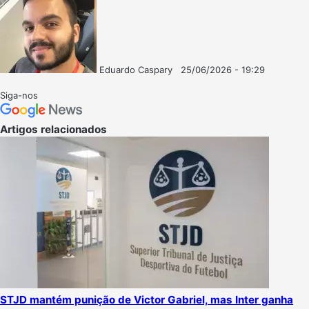
Eduardo Caspary
25/06/2026 - 19:29
Follow
Mande
on
um
Siga-nos
X
e-
mail
Artigos relacionados
STJD mantém punição de Victor Gabriel, mas Inter ganha