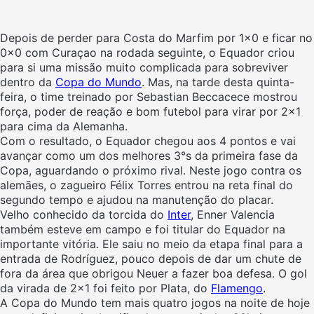
Depois de perder para Costa do Marfim por 1×0 e ficar no
0x0 com Curaçao na rodada seguinte, o Equador criou
para si uma missão muito complicada para sobreviver
dentro da
Copa do Mundo
. Mas, na tarde desta quinta-
feira, o time treinado por Sebastian Beccacece mostrou
força, poder de reação e bom futebol para virar por 2×1
para cima da Alemanha.
Com o resultado, o Equador chegou aos 4 pontos e vai
avançar como um dos melhores 3°s da primeira fase da
Copa, aguardando o próximo rival. Neste jogo contra os
alemães, o zagueiro Félix Torres entrou na reta final do
segundo tempo e ajudou na manutenção do placar.
Velho conhecido da torcida do
Inter
, Enner Valencia
também esteve em campo e foi titular do Equador na
importante vitória. Ele saiu no meio da etapa final para a
entrada de Rodríguez, pouco depois de dar um chute de
fora da área que obrigou Neuer a fazer boa defesa. O gol
da virada de 2×1 foi feito por Plata, do
Flamengo
.
A Copa do Mundo tem mais quatro jogos na noite de hoje