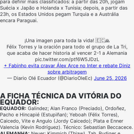
para definir mais classificados: a partir das 20h, jogam
Suécia x Japão e Holanda x Tunísia; depois, a partir das
23h, os Estados Unidos pegam Turquia e a Austrália
encara Paraguai.
¡Una imagen para toda la vida! 🇪🇨🙏
Félix Torres y la oración para todo el grupo de La Tri,
que acaba de hacer historia al vencer 2-1 a Alemania
pic.twitter.com/ptf6W5JDzL
+ Fabinho evita cravar Álex Arce no Inter e rebate Diniz
sobre arbitragem
— Diario Olé Ecuador (@DiarioOleEc)
June 25, 2026
A FICHA TÉCNICA DA VITÓRIA DO
EQUADOR:
EQUADOR:
Galindez; Alan Franco (Preciado), Ordoñez,
Pacho e Hincapié (Estupiñan); Yeboah (Félix Torres),
Caicedo, Vite e Angulo (Jordy Caicedo); Plata e Enner
Valencia (Kevin Rodríguez). Técnico: Sebastian Beccacece.
ALEMANHA:
Neuer; Kimmich (Thiaw), Tah, Rudiger e