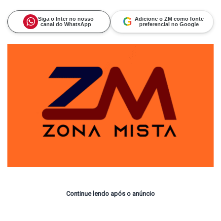
on
um
X
e-
mail
G
Siga o Inter no nosso
Adicione o ZM como fonte
canal do WhatsApp
preferencial no Google
Continue lendo após o anúncio