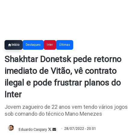
Início
Destaques
Inter
Últimas
Shakhtar Donetsk pede retorno
imediato de Vitão, vê contrato
ilegal e pode frustrar planos do
Inter
Jovem zagueiro de 22 anos vem tendo vários jogos
sob comando do técnico Mano Menezes
28/07/2022 - 20:01
Eduardo Caspary
Follow
Mande