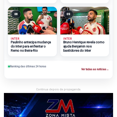
zona do rebaixamento
08
09
INTER
INTER
Paulinho antecipa mudança
Bruno Henrique revela como
do Inter para enfrentar o
ajuda Benjamin nos
Remo no Beira-Rio
bastidores do Inter
Ranking das últimas 24 horas
Ver todas as notícias
→
Continua depois da propaganda.