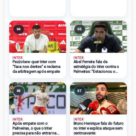
04
05
INTER
INTER
Pezzolano quer Inter com
Abel Ferreira fala da
“faca nos dentes” e reclama
estratégia do Inter contra o
da arbitragem após empate
Palmeiras: “Estacionou o
ônibus”
06
07
INTER
INTER
Após empate com o
Bruno Henrique fala do futuro
Palmeiras, o que o Inter
no Inter e explica ataque sem
precisa para não entrar na
centroavante