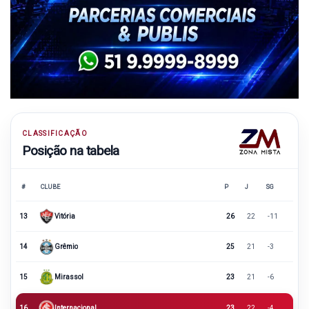
CLASSIFICAÇÃO
Posição na tabela
#
CLUBE
P
J
SG
13
Vitória
26
22
-11
14
Grêmio
25
21
-3
15
Mirassol
23
21
-6
16
Internacional
23
22
-4