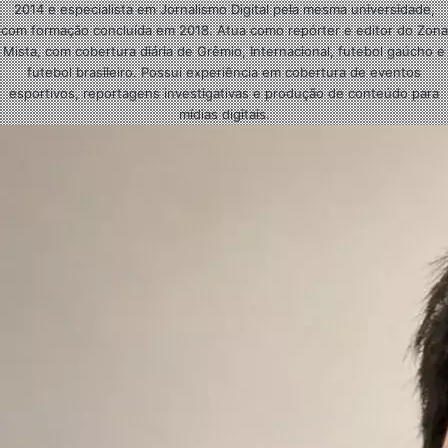
2014 e especialista em Jornalismo Digital pela mesma universidade,
com formação concluída em 2018. Atua como repórter e editor do Zona
Mista, com cobertura diária de Grêmio, Internacional, futebol gaúcho e
futebol brasileiro. Possui experiência em cobertura de eventos
esportivos, reportagens investigativas e produção de conteúdo para
mídias digitais.