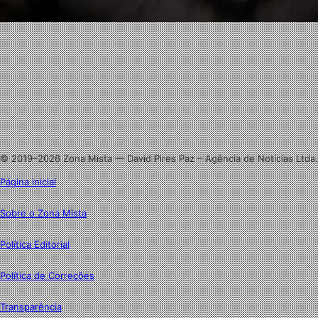
Facebook
X
Linkedin
Instagram
© 2019–2026 Zona Mista — David Pires Paz – Agência de Notícias Ltda.
Página inicial
Sobre o Zona Mista
Política Editorial
Política de Correções
Transparência