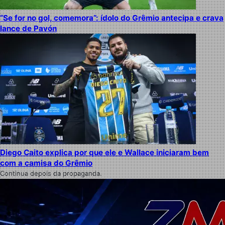
“Se for no gol, comemora”: ídolo do Grêmio antecipa e crava
lance de Pavón
Diego Caito explica por que ele e Wallace iniciaram bem
com a camisa do Grêmio
Continua depois da propaganda.