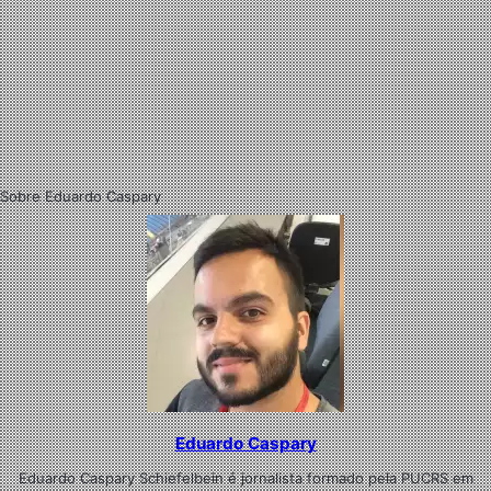
Sobre Eduardo Caspary
Eduardo Caspary
Eduardo Caspary Schiefelbein é jornalista formado pela PUCRS em