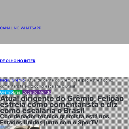
CANAL NO WHATSAPP
DE OLHO NO INTER
Início
/
Grêmio
/
Atual dirigente do Grêmio, Felipão estreia como
comentarista e diz como escalaria o Brasil
Grêmio
Brasil
Copa do Mundo
Atual dirigente do Grêmio, Felipão
estreia como comentarista e diz
como escalaria o Brasil
Coordenador técnico gremista está nos
Estados Unidos junto com o SporTV