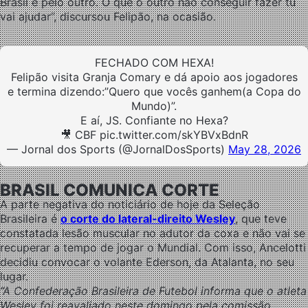
Brasil e pelo outro. O que o outro não conseguir fazer tu
vai ajudar”, discursou Felipão, na ocasião.
FECHADO COM HEXA!
Felipão visita Granja Comary e dá apoio aos jogadores
e termina dizendo:”Quero que vocês ganhem(a Copa do
Mundo)”.
E aí, JS. Confiante no Hexa?
🎥 CBF pic.twitter.com/skYBVxBdnR
— Jornal dos Sports (@JornalDosSports)
May 28, 2026
BRASIL COMUNICA CORTE
A parte negativa do noticiário de hoje da Seleção
Brasileira é
o corte do lateral-direito Wesley
, que teve
constatada lesão muscular no adutor da coxa e não vai se
recuperar a tempo de jogar o Mundial. Com isso, Ancelotti
decidiu convocar o volante Ederson, da Atalanta, no seu
lugar.
“A Confederação Brasileira de Futebol informa que o atleta
Wesley foi reavaliado neste domingo pela comissão