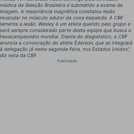
médica da Seleção Brasileira e submetido a exame de
imagem.
A ressonância magnética constatou lesão
muscular no músculo adutor da coxa esquerda.
A CBF
lamenta a lesão. Wesley é um atleta querido pelo grupo e
será sempre considerado parte desta equipe que busca o
hexacampeonato mundial.
Diante do diagnóstico, a CBF
anuncia a convocação do atleta Éderson, que se integrará
à delegação já nesta segunda-feira, nos Estados Unidos”,
diz nota da CBF.
Publicidade