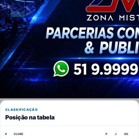
CLASSIFICAÇÃO
Posição na tabela
#
CLUBE
P
J
SG