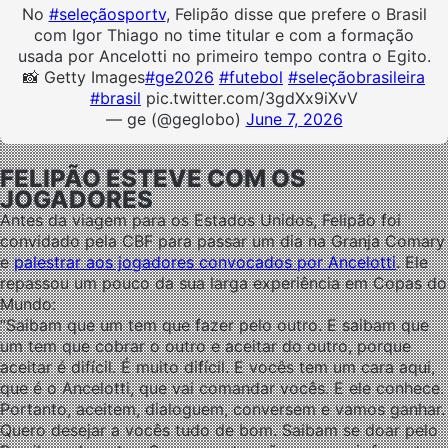
No
#seleçãosportv
, Felipão disse que prefere o Brasil
com Igor Thiago no time titular e com a formação
usada por Ancelotti no primeiro tempo contra o Egito.
📸 Getty Images
#ge2026
#futebol
#seleçãobrasileira
#brasil
pic.twitter.com/3gdXx9iXvV
— ge (@geglobo)
June 7, 2026
FELIPÃO ESTEVE COM OS
JOGADORES
Antes da viagem para os Estados Unidos, Felipão foi
convidado pela CBF para passar um dia na Granja Comary
e
palestrar aos jogadores convocados por Ancelotti
. Ele
repassou um pouco da sua larga experiência em Copas do
Mundo:
“Saibam que um tem que fazer pelo outro. E saibam que
um tem que cobrar o outro e aceitar do outro, porque
aceitar é difícil. É muito difícil. E vocês tem um cara aqui,
que é o Ancelotti, que vai comandar vocês. E ele conhece.
Portanto, aceitem, dialoguem, conversem e vamos ganhar.
Quero desejar a vocês tudo de bom. Saibam se doar pelo