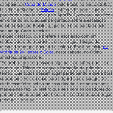
campeão de
Copa do Mundo
pelo Brasil, no ano de 2002,
Luiz Felipe Scolari, o
Felipão
, está nos Estados Unidos
para cobrir este Mundial pelo SporTV. E, de cara, não ficou
em cima do muro ao ser perguntado sobre a escalação
ideal da Seleção Brasileira, que hoje é comandada pelo
seu amigo Carlo Ancelotti.
Felipão destacou que prefere a escalação com um
centroavante de referência, no caso Igor Thiago, da
mesma forma que Ancelotti escalou o Brasil no início
da
vitória de 2×1 sobre o Egito
, neste sábado, no último
amistoso preparatório.
“Eu prefiro, por ter passado algumas situações, que seja
com o Igor Thiago com aquela formação do primeiro
tempo. Que todos possam jogar participando e que a bola
sobrou uma vez ou duas para o Igor fazer o seu gol. Se
ele tivesse feito, acho que essa dúvida já estaria sanada,
mas ele não fez. Eu prefiro que seja com os jogadores do
primeiro tempo e que não fixe um só na frente para brigar
pela bola”, afirmou.