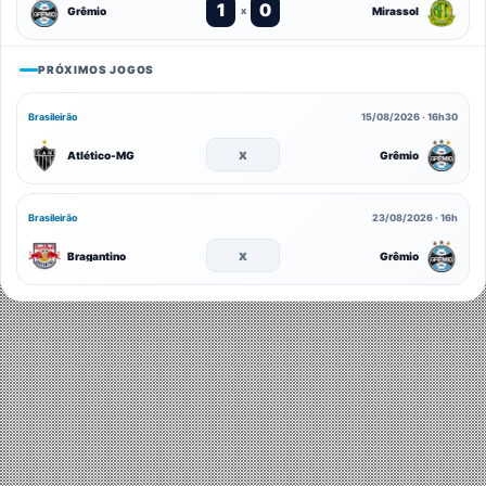
1
0
Grêmio
Mirassol
x
PRÓXIMOS JOGOS
Brasileirão
15/08/2026 · 16h30
x
Atlético-MG
Grêmio
Brasileirão
23/08/2026 · 16h
x
Bragantino
Grêmio