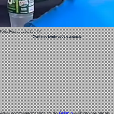
Foto: Reprodução/SporTV
Continue lendo após o anúncio
Atual coordenador técnico do
Grêmio
e último treinador