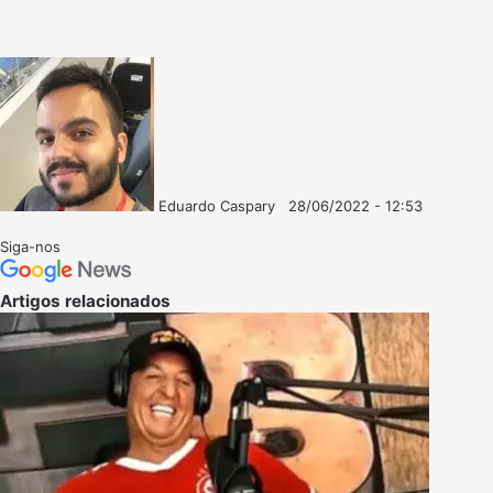
Eduardo Caspary
28/06/2022 - 12:53
Follow
Mande
on
um
Siga-nos
X
e-
mail
Artigos relacionados