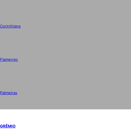
Corinthians
Flamengo
Palmeiras
GRÊMIO