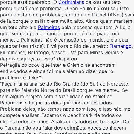
porque está quebrado. O
Corinthians
baixou seu teto
porque está com problema. O São Paulo baixou seu teto
porque está com problema, tanto que o Daniel (Alves) saiu
de lá porque o salário era muito alto. Ainda quem mantém
um teto alto é o
Palmeiras
pela mecenas que tem. A Leila
quer ser campeã do mundo porque é uma piada, um
meme, o Palmeiras não é campeão do mundo, e ela quer
quebrar isso (risos). E vá para o Rio de Janeiro:
Flamengo
,
Fluminense, Botafogo, Vasco… Vá para Minas Gerais e
depois esqueça o resto”, disparou.
Petraglia colocou que Inter e Grêmio se encontram
endividados e ainda foi mais além ao dizer que “o
problema é deles”:
“Façam uma análise do Rio Grande (do Sul) ao Nordeste,
para não falar do Norte do Brasil porque realmente… Se
tem algum projeto com a viabilidade do Athletico
Paranaense. Pegue os dois gaúchos: endividados.
Problema deles, não temos nada com isso, e isso não me
compete analisar. Fazemos o benchmark de todos os
clubes todos os anos. Analisamos todos os balanços. Daí
o Paraná, não vou falar dos coirmãos, vocês conhecem
muito bem. Pulei Santa Catarina porque não tem