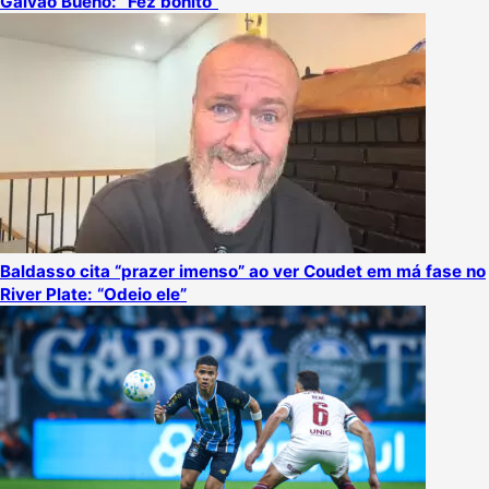
Galvão Bueno: “Fez bonito”
Baldasso cita “prazer imenso” ao ver Coudet em má fase no
River Plate: “Odeio ele”