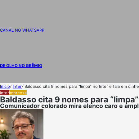
CANAL NO WHATSAPP
DE OLHO NO GRÊMIO
Início
/
Inter
/
Baldasso cita 9 nomes para “limpa” no Inter e fala em dinh
Inter
Imprensa
Baldasso cita 9 nomes para “limpa” 
Comunicador colorado mira elenco caro e ampl