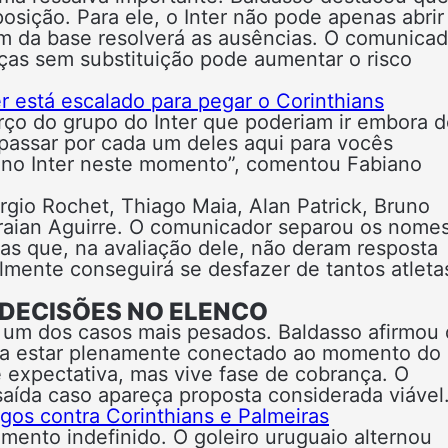
sição. Para ele, o Inter não pode apenas abrir
m da base resolverá as ausências. O comunicad
eças sem substituição pode aumentar o risco
er está escalado para pegar o Corinthians
erço do grupo do Inter que poderiam ir embora 
passar por cada um deles aqui para vocês
 no Inter neste momento”, comentou Fabiano
rgio Rochet, Thiago Maia, Alan Patrick, Bruno
Braian Aguirre. O comunicador separou os nome
as que, na avaliação dele, não deram resposta
ilmente conseguirá se desfazer de tantos atlet
 DECISÕES NO ELENCO
o um dos casos mais pesados. Baldasso afirmou
tra estar plenamente conectado ao momento do
 expectativa, mas vive fase de cobrança. O
aída caso apareça proposta considerada viável
ogos contra Corinthians e Palmeiras
mento indefinido. O goleiro uruguaio alternou