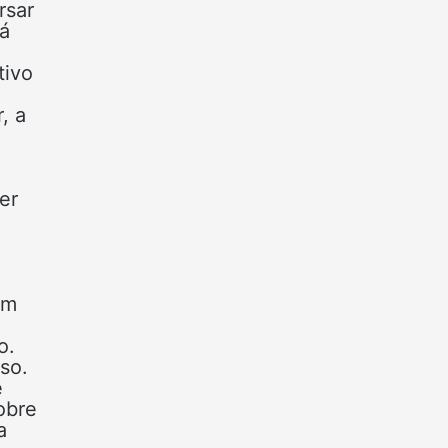
rsar
rá
tivo
, a
er
ém
o.
so.
e
obre
a