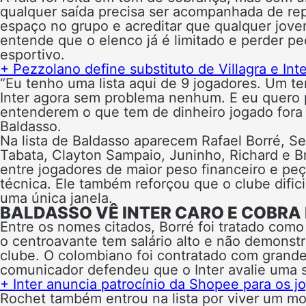
qualquer saída precisa ser acompanhada de repo
espaço no grupo e acreditar que qualquer jove
entende que o elenco já é limitado e perder p
esportivo.
+ Pezzolano define substituto de Villagra e Int
“Eu tenho uma lista aqui de 9 jogadores. Um t
Inter agora sem problema nenhum. E eu quero 
entenderem o que tem de dinheiro jogado fora
Baldasso.
Na lista de Baldasso aparecem Rafael Borré, Se
Tabata, Clayton Sampaio, Juninho, Richard e 
entre jogadores de maior peso financeiro e peç
técnica. Ele também reforçou que o clube dific
uma única janela.
BALDASSO VÊ INTER CARO E COBRA
Entre os nomes citados, Borré foi tratado com
o centroavante tem salário alto e não demons
clube. O colombiano foi contratado com grande
comunicador defendeu que o Inter avalie uma s
+ Inter anuncia patrocínio da Shopee para os j
Rochet também entrou na lista por viver um mo