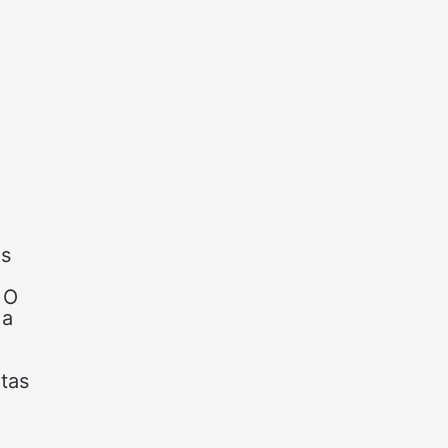
os
 O
 a
tas
e