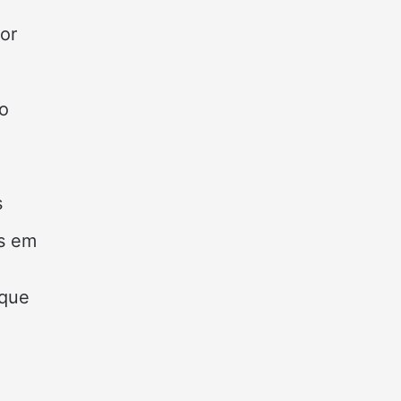
or
do
s
as em
 que
.