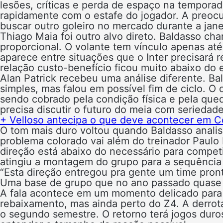
lesões, críticas e perda de espaço na tempora
rapidamente com o estafe do jogador. A preocu
buscar outro goleiro no mercado durante a jan
Thiago Maia foi outro alvo direto. Baldasso ch
proporcional. O volante tem vínculo apenas até
aparece entre situações que o Inter precisará 
relação custo-benefício ficou muito abaixo do 
Alan Patrick recebeu uma análise diferente. B
simples, mas falou em possível fim de ciclo. O
sendo cobrado pela condição física e pela qued
precisa discutir o futuro do meia com seriedade
+ Velloso antecipa o que deve acontecer em Cor
O tom mais duro voltou quando Baldasso anali
problema colorado vai além do treinador Paulo 
direção está abaixo do necessário para competi
atingiu a montagem do grupo para a sequência
“Esta direção entregou pra gente um time pronto
Uma base de grupo que no ano passado quase ca
A fala acontece em um momento delicado para o
rebaixamento, mas ainda perto do Z4. A derro
o segundo semestre. O retorno terá jogos duros,