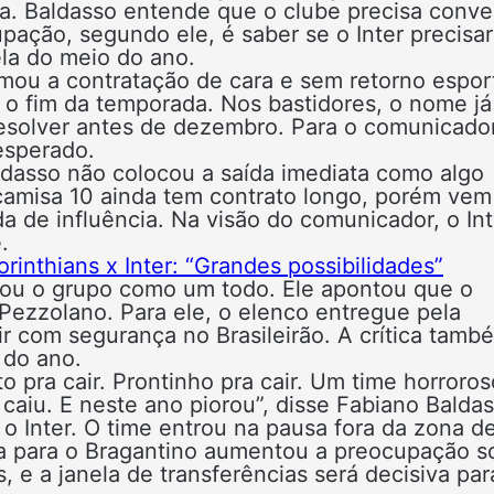
da. Baldasso entende que o clube precisa conve
pação, segundo ele, é saber se o Inter precisa
ela do meio do ano.
amou a contratação de cara e sem retorno espor
 o fim da temporada. Nos bastidores, o nome já
resolver antes de dezembro. Para o comunicador
esperado.
aldasso não colocou a saída imediata como algo
 camisa 10 ainda tem contrato longo, porém vem
a de influência. Na visão do comunicador, o Int
.
inthians x Inter: “Grandes possibilidades”
sou o grupo como um todo. Ele apontou que o
Pezzolano. Para ele, o elenco entregue pela
r com segurança no Brasileirão. A crítica tamb
 do ano.
 pra cair. Prontinho pra cair. Um time horroros
iu. E neste ano piorou”, disse Fabiano Baldas
 Inter. O time entrou na pausa fora da zona d
ta para o Bragantino aumentou a preocupação s
 e a janela de transferências será decisiva par