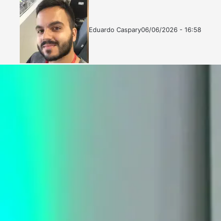
Eduardo Caspary
06/06/2026 - 16:58
Follow
Mande
on
um
X
e-
mail