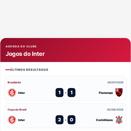
AGENDA DO CLUBE
Jogos do Inter
ÚLTIMOS RESULTADOS
Brasileirão
29/07/2026
1
1
Inter
Flamengo
x
Copa do Brasil
02/08/2026
2
0
Inter
Corinthians
x