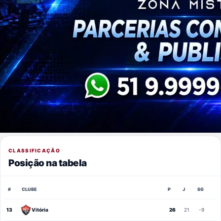
CLASSIFICAÇÃO
Posição na tabela
#
CLUBE
P
J
SG
13
Vitória
26
21
-9