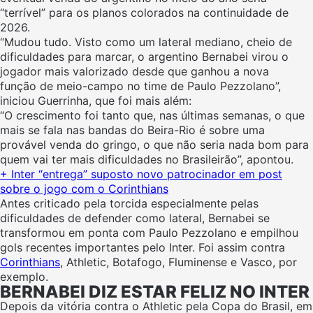
“terrível” para os planos colorados na continuidade de
2026.
“Mudou tudo. Visto como um lateral mediano, cheio de
dificuldades para marcar, o argentino Bernabei virou o
jogador mais valorizado desde que ganhou a nova
função de meio-campo no time de Paulo Pezzolano”,
iniciou Guerrinha, que foi mais além:
“O crescimento foi tanto que, nas últimas semanas, o que
mais se fala nas bandas do Beira-Rio é sobre uma
provável venda do gringo, o que não seria nada bom para
quem vai ter mais dificuldades no Brasileirão”, apontou.
+ Inter “entrega” suposto novo patrocinador em post
sobre o jogo com o Corinthians
Antes criticado pela torcida especialmente pelas
dificuldades de defender como lateral, Bernabei se
transformou em ponta com Paulo Pezzolano e empilhou
gols recentes importantes pelo Inter. Foi assim contra
Corinthians
, Athletic, Botafogo, Fluminense e Vasco, por
exemplo.
BERNABEI DIZ ESTAR FELIZ NO INTER
Depois da vitória contra o Athletic pela Copa do Brasil, em