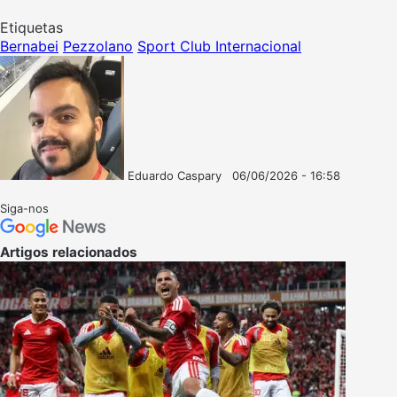
Etiquetas
Bernabei
Pezzolano
Sport Club Internacional
Eduardo Caspary
06/06/2026 - 16:58
Follow
Mande
on
um
Siga-nos
X
e-
mail
Artigos relacionados