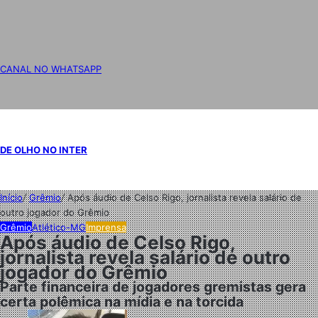
CANAL NO WHATSAPP
DE OLHO NO INTER
Início
/
Grêmio
/
Após áudio de Celso Rigo, jornalista revela salário de
outro jogador do Grêmio
Grêmio
Atlético-MG
Imprensa
Após áudio de Celso Rigo,
jornalista revela salário de outro
jogador do Grêmio
Parte financeira de jogadores gremistas gera
certa polêmica na mídia e na torcida