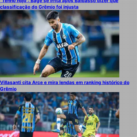
“Tenho nojo”: Bagé se irrita após Baldasso dizer que
classificação do Grêmio foi injusta
Villasanti cita Arce e mira lendas em ranking histórico do
Grêmio