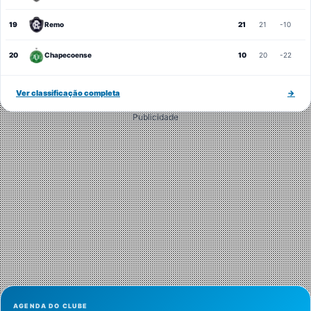
19
Remo
21
21
-10
20
Chapecoense
10
20
-22
Ver classificação completa
→
Publicidade
AGENDA DO CLUBE