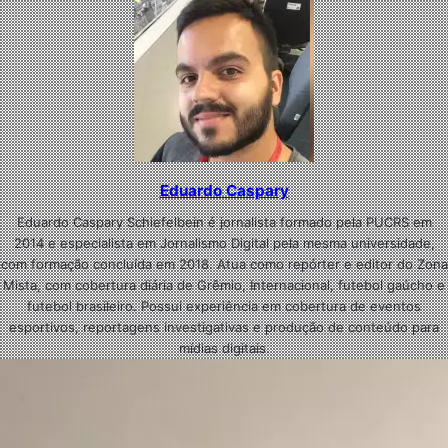
Eduardo Caspary
Eduardo Caspary Schiefelbein é jornalista formado pela PUCRS em
2014 e especialista em Jornalismo Digital pela mesma universidade,
com formação concluída em 2018. Atua como repórter e editor do Zona
Mista, com cobertura diária de Grêmio, Internacional, futebol gaúcho e
futebol brasileiro. Possui experiência em cobertura de eventos
esportivos, reportagens investigativas e produção de conteúdo para
mídias digitais.