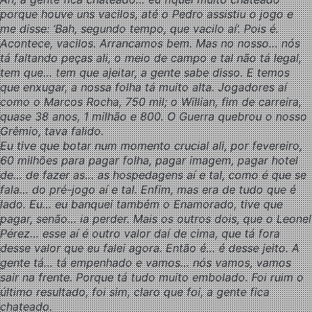
porque houve uns vacilos, até o Pedro assistiu o jogo e
me disse: ‘Bah, segundo tempo, que vacilo aí’. Pois é.
Acontece, vacilos. Arrancamos bem. Mas no nosso… nós
tá faltando peças ali, o meio de campo e tal não tá legal,
tem que… tem que ajeitar, a gente sabe disso. E temos
que enxugar, a nossa folha tá muito alta. Jogadores aí
como o Marcos Rocha, 750 mil; o Willian, fim de carreira,
quase 38 anos, 1 milhão e 800. O Guerra quebrou o nosso
Grêmio, tava falido.
Eu tive que botar num momento crucial ali, por fevereiro,
60 milhões para pagar folha, pagar imagem, pagar hotel
de… de fazer as… as hospedagens aí e tal, como é que se
fala… do pré-jogo aí e tal. Enfim, mas era de tudo que é
lado. Eu… eu banquei também o Enamorado, tive que
pagar, senão… ia perder. Mais os outros dois, que o Leonel
Pérez… esse aí é outro valor daí de cima, que tá fora
desse valor que eu falei agora. Então é… é desse jeito. A
gente tá… tá empenhado e vamos… nós vamos, vamos
sair na frente. Porque tá tudo muito embolado. Foi ruim o
último resultado, foi sim, claro que foi, a gente fica
chateado.