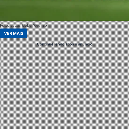
Foto: Lucas Uebel/Grêmio
VER MAIS
Continue lendo após o anúncio