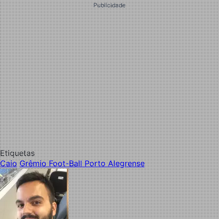
Publicidade
Etiquetas
Caio
Grêmio Foot-Ball Porto Alegrense