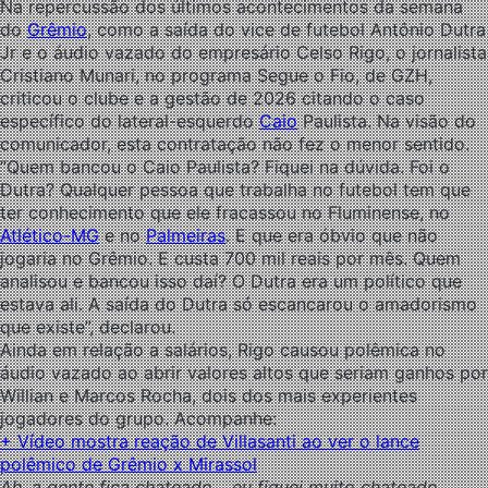
Na repercussão dos últimos acontecimentos da semana
do
Grêmio
, como a saída do vice de futebol Antônio Dutra
Jr e o áudio vazado do empresário Celso Rigo, o jornalista
Cristiano Munari, no programa Segue o Fio, de GZH,
criticou o clube e a gestão de 2026 citando o caso
específico do lateral-esquerdo
Caio
Paulista. Na visão do
comunicador, esta contratação não fez o menor sentido.
“Quem bancou o Caio Paulista? Fiquei na dúvida. Foi o
Dutra? Qualquer pessoa que trabalha no futebol tem que
ter conhecimento que ele fracassou no Fluminense, no
Atlético-MG
e no
Palmeiras
. E que era óbvio que não
jogaria no Grêmio. E custa 700 mil reais por mês. Quem
analisou e bancou isso daí? O Dutra era um político que
estava ali. A saída do Dutra só escancarou o amadorismo
que existe”, declarou.
Ainda em relação a salários, Rigo causou polêmica no
áudio vazado ao abrir valores altos que seriam ganhos por
Willian e Marcos Rocha, dois dos mais experientes
jogadores do grupo. Acompanhe:
+ Vídeo mostra reação de Villasanti ao ver o lance
polêmico de Grêmio x Mirassol
Ah, a gente fica chateado… eu fiquei muito chateado