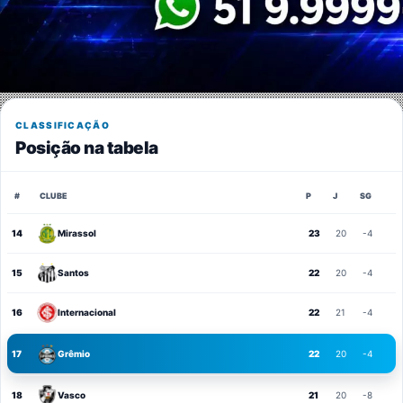
CLASSIFICAÇÃO
Posição na tabela
#
CLUBE
P
J
SG
14
Mirassol
23
20
-4
15
Santos
22
20
-4
16
Internacional
22
21
-4
17
Grêmio
22
20
-4
18
Vasco
21
20
-8