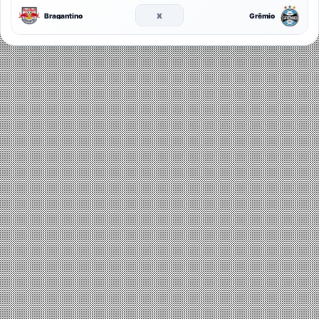
x
Bragantino
Grêmio