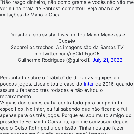
“Não rasgo dinheiro, não como grama e vocês não vão me
ver nu na praia de Santos”, comentou. Veja abaixo as
imitações de Mano e Cuca:
Durante a entrevista, Lisca imitou Mano Menezes e
Cuca😂
Separei os trechos. As imagens são da Santos TV
pic.twitter.com/uyGkPFgoC5
— Guilherme Rodrigues (@guirod1)
July 21, 2022
Perguntado sobre o “hábito” de dirigir as equipes em
poucos jogos, Lisca citou o caso do
Inter
de 2016, quando
assumiu faltando três rodadas e não evitou o
rebaixamento.
“Alguns dos clubes eu fui contratado para um período
específico. No Inter, eu fui sabendo que não ficaria e fui
apenas para os três jogos. Porque eu sou muito amigo do
presidente Fernando Carvalho, que me convocou depois
que o Celso Roth pediu demissão. Tínhamos que fazer
sete pontos em 9 e não conseguimos”, lembrou.