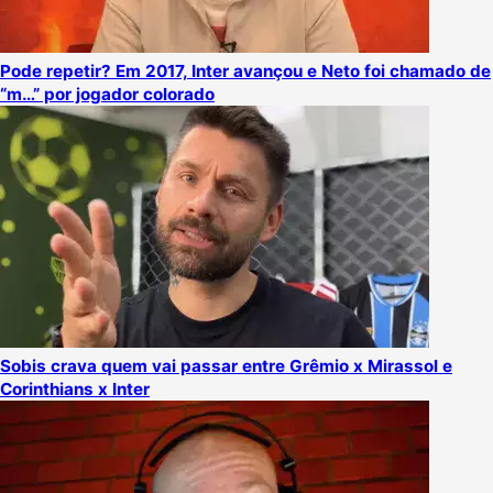
Pode repetir? Em 2017, Inter avançou e Neto foi chamado de
“m…” por jogador colorado
Sobis crava quem vai passar entre Grêmio x Mirassol e
Corinthians x Inter