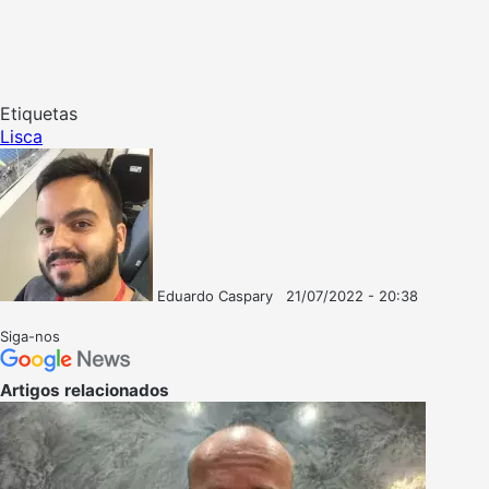
Etiquetas
Lisca
Eduardo Caspary
21/07/2022 - 20:38
Follow
Mande
on
um
Siga-nos
X
e-
mail
Artigos relacionados