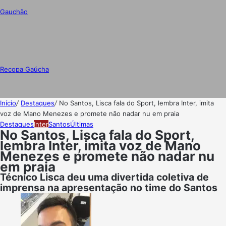
Gauchão
Recopa Gaúcha
Início
/
Destaques
/
No Santos, Lisca fala do Sport, lembra Inter, imita
voz de Mano Menezes e promete não nadar nu em praia
Destaques
Inter
Santos
Últimas
No Santos, Lisca fala do Sport,
lembra Inter, imita voz de Mano
Menezes e promete não nadar nu
em praia
Técnico Lisca deu uma divertida coletiva de
imprensa na apresentação no time do Santos