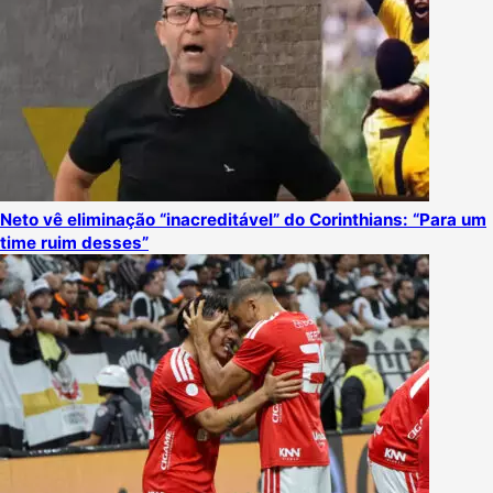
Neto vê eliminação “inacreditável” do Corinthians: “Para um
time ruim desses”