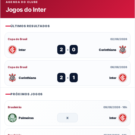
AGENDA DO CLUBE
Jogos do Inter
ÚLTIMOS RESULTADOS
Copa do Brasil
02/08/2026
2
0
Inter
Corinthians
x
Copa do Brasil
06/08/2026
2
1
Corinthians
Inter
x
PRÓXIMOS JOGOS
Brasileirão
09/08/2026 · 16h
x
Palmeiras
Inter