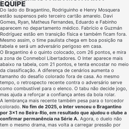
EQUIPE
Do lado do Bragantino, Rodriguinho e Henry Mosquera
estão suspensos pelo terceiro cartão amarelo. Davi
Gomes, Ryan, Matheus Fernandes, Eduardo e Fabinho
aparecem no departamento médico. Fabrício e Guzmán
Rodríguez estão em transição física e também ficam fora.
Mesmo assim, o time paulista chega em boa posição na
tabela e será um adversário perigoso em casa.
O Bragantino é o quinto colocado, com 26 pontos, e mira
a zona de Conmebol Libertadores. O Inter aparece mais
abaixo na tabela, com 21 pontos, e tenta encostar no meio
da classificação. A diferença de cenários aumenta o
tamanho do desafio colorado fora de casa. Ao mesmo
tempo, o retrospecto recente contra o adversário serve
como combustível para o elenco. O tabu não decide jogo,
mas ajuda a reforçar a confiança antes da bola rolar.
A lembrança mais recente também pesa para o torcedor
colorado.
No fim de 2025, o Inter venceu o Bragantino
por 3×1 no Beira-Rio, em resultado que ajudou o clube a
confirmar permanência na Série A.
Agora, o duelo não
tem o mesmo drama, mas volta a carregar pressão por