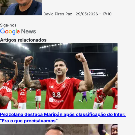
David Pires Paz
29/05/2026 - 17:10
Follow
Mande
on
um
Siga-nos
X
e-
mail
Artigos relacionados
Pezzolano destaca Maripán após classificação do Inter:
“Era o que precisávamos”