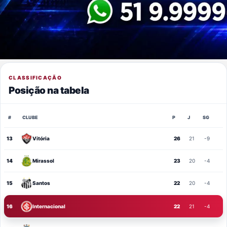
CLASSIFICAÇÃO
Posição na tabela
#
CLUBE
P
J
SG
13
Vitória
26
21
-9
14
Mirassol
23
20
-4
15
Santos
22
20
-4
16
Internacional
22
21
-4