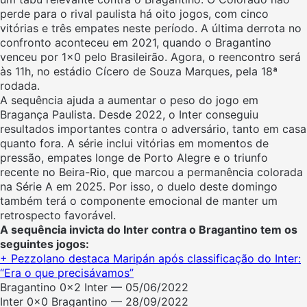
perde para o rival paulista há oito jogos, com cinco
vitórias e três empates neste período. A última derrota no
confronto aconteceu em 2021, quando o Bragantino
venceu por 1×0 pelo Brasileirão. Agora, o reencontro será
às 11h, no estádio Cícero de Souza Marques, pela 18ª
rodada.
A sequência ajuda a aumentar o peso do jogo em
Bragança Paulista. Desde 2022, o Inter conseguiu
resultados importantes contra o adversário, tanto em casa
quanto fora. A série inclui vitórias em momentos de
pressão, empates longe de Porto Alegre e o triunfo
recente no Beira-Rio, que marcou a permanência colorada
na Série A em 2025. Por isso, o duelo deste domingo
também terá o componente emocional de manter um
retrospecto favorável.
A sequência invicta do Inter contra o Bragantino tem os
seguintes jogos:
+ Pezzolano destaca Maripán após classificação do Inter:
“Era o que precisávamos”
Bragantino 0x2 Inter — 05/06/2022
Inter 0x0 Bragantino — 28/09/2022