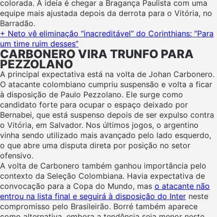
colorada. A ideia é chegar a Bragança Paulista com uma
equipe mais ajustada depois da derrota para o Vitória, no
Barradão.
+ Neto vê eliminação “inacreditável” do Corinthians: “Para
um time ruim desses”
CARBONERO VIRA TRUNFO PARA
PEZZOLANO
A principal expectativa está na volta de Johan Carbonero.
O atacante colombiano cumpriu suspensão e volta a ficar
à disposição de Paulo Pezzolano. Ele surge como
candidato forte para ocupar o espaço deixado por
Bernabei, que está suspenso depois de ser expulso contra
o Vitória, em Salvador. Nos últimos jogos, o argentino
vinha sendo utilizado mais avançado pelo lado esquerdo,
o que abre uma disputa direta por posição no setor
ofensivo.
A volta de Carbonero também ganhou importância pelo
contexto da Seleção Colombiana. Havia expectativa de
convocação para a Copa do Mundo, mas
o atacante não
entrou na lista final e seguirá à disposição do Inter
neste
compromisso pelo Brasileirão. Borré também aparece
como alternativa, embora a tendência seja menor neste