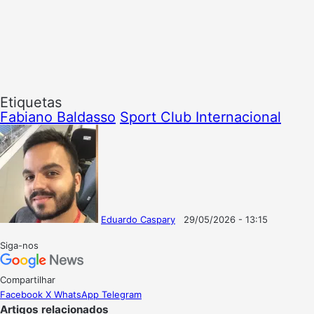
Etiquetas
Fabiano Baldasso
Sport Club Internacional
Eduardo Caspary
29/05/2026 - 13:15
Follow
Mande
on
um
Siga-nos
X
e-
mail
Compartilhar
Facebook
X
WhatsApp
Telegram
Artigos relacionados