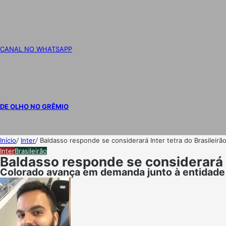
CANAL NO WHATSAPP
DE OLHO NO GRÊMIO
Início
/
Inter
/
Baldasso responde se considerará Inter tetra do Brasileir
Inter
Brasileirão
Baldasso responde se considerará I
Colorado avança em demanda junto à entidade 