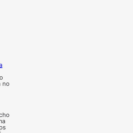
a
do
a no
acho
ma
os