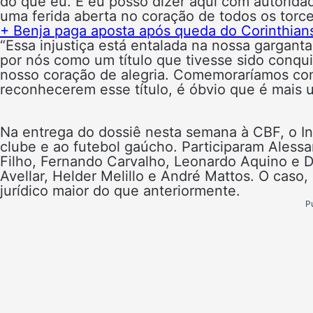
do que eu. E eu posso dizer aqui com autoridad
uma ferida aberta no coração de todos os torced
+ Benja paga aposta após queda do Corinthians
“Essa injustiça está entalada na nossa gargan
por nós como um título que tivesse sido conqu
nosso coração de alegria. Comemoraríamos como
reconhecerem esse título, é óbvio que é mais um 
Na entrega do dossiê nesta semana à CBF, o I
clube e ao futebol gaúcho. Participaram Alessa
Filho, Fernando Carvalho, Leonardo Aquino e D
Avellar, Helder Melillo e André Mattos. O caso,
jurídico maior do que anteriormente.
P