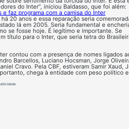
e sobre sentimento da torcida do Inter. E esta 
ores do Inter”, iniciou Baldasso, que foi além:
 e faz programa com a camisa do Inter
ta há 20 anos e essa reparação seria comemorad
istado lá em 2005. Seria fundamental e encheri
 se fosse hoje. É legítimo e importante. Se
título para o Inter, que seria tetra do Brasileir
nter contou com a presença de nomes ligados a
ndro Barcellos, Luciano Hocsman, Jorge Oliveir
aniel Cravo. Pela CBF, estiveram Samir Xaud, J
 portanto, chega à entidade com peso político e
ublicidade