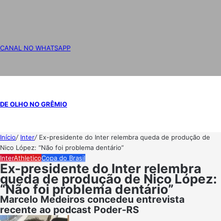
CANAL NO WHATSAPP
DE OLHO NO GRÊMIO
Início
/
Inter
/
Ex-presidente do Inter relembra queda de produção de
Nico López: “Não foi problema dentário”
Inter
Athletico
Copa do Brasil
Ex-presidente do Inter relembra
queda de produção de Nico López:
“Não foi problema dentário”
Marcelo Medeiros concedeu entrevista
recente ao podcast Poder-RS