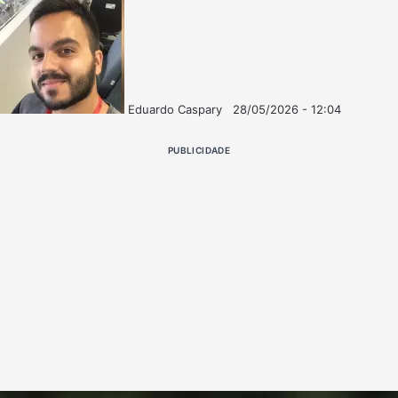
Eduardo Caspary
28/05/2026 - 12:04
Follow
Mande
on
um
PUBLICIDADE
X
e-
mail