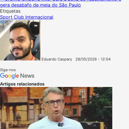
gera desabafo de meia do São Paulo
Etiquetas
Sport Club Internacional
Eduardo Caspary
28/05/2026 - 12:04
Follow
Mande
on
um
Siga-nos
X
e-
mail
Artigos relacionados