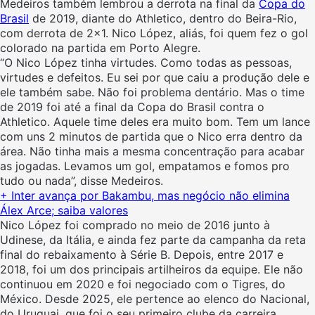
Medeiros também lembrou a derrota na final da
Copa do
Brasil
de 2019, diante do Athletico, dentro do Beira-Rio,
com derrota de 2×1. Nico López, aliás, foi quem fez o gol
colorado na partida em Porto Alegre.
“O Nico López tinha virtudes. Como todas as pessoas,
virtudes e defeitos. Eu sei por que caiu a produção dele e
ele também sabe. Não foi problema dentário. Mas o time
de 2019 foi até a final da Copa do Brasil contra o
Athletico. Aquele time deles era muito bom. Tem um lance
com uns 2 minutos de partida que o Nico erra dentro da
área. Não tinha mais a mesma concentração para acabar
as jogadas. Levamos um gol, empatamos e fomos pro
tudo ou nada”, disse Medeiros.
+ Inter avança por Bakambu, mas negócio não elimina
Álex Arce; saiba valores
Nico López foi comprado no meio de 2016 junto à
Udinese, da Itália, e ainda fez parte da campanha da reta
final do rebaixamento à Série B. Depois, entre 2017 e
2018, foi um dos principais artilheiros da equipe. Ele não
continuou em 2020 e foi negociado com o Tigres, do
México. Desde 2025, ele pertence ao elenco do Nacional,
do Uruguai, que foi o seu primeiro clube da carreira.