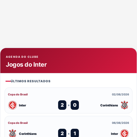
AGENDA DO CLUBE
Jogos do Inter
ÚLTIMOS RESULTADOS
Copa do Brasil
02/08/2026
2
0
Inter
Corinthians
x
Copa do Brasil
06/08/2026
2
1
Corinthians
Inter
x