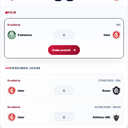
HOJE
Brasileirão
16h
x
Palmeiras
Inter
Onde assistir
PRÓXIMOS JOGOS
Brasileirão
17/08/2026 · 20h
x
Inter
Remo
Brasileirão
22/08/2026 · 18h30
x
Inter
Atlético-MG