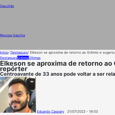
Gauchão
Recopa Gaúcha
Início
/
Destaques
/
Elkeson se aproxima de retorno ao Grêmio e sugeriu 
Destaques
Grêmio
Últimas
Elkeson se aproxima de retorno ao 
repórter
Centroavante de 33 anos pode voltar a ser rel
Eduardo Caspary
21/07/2022 - 19:03
Follow
Mande