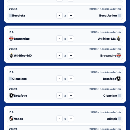
VOLTA
20/08 • horário a definir
–
–
Recoleta
Boca Juniors
x
IDA
11/08 • horário a definir
–
–
Bragantino
Atlético-MG
x
VOLTA
20/08 • horário a definir
–
–
Atlético-MG
Bragantino
x
IDA
11/08 • horário a definir
–
–
Cienciano
Botafogo
x
VOLTA
20/08 • horário a definir
–
–
Botafogo
Cienciano
x
IDA
11/08 • horário a definir
–
–
Vasco
Olimpia
x
VOLTA
20/08 • horário a definir