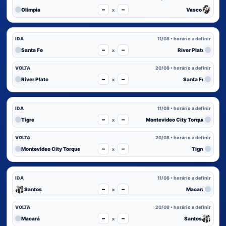
–
–
Olimpia
Vasco
x
IDA
11/08 • horário a definir
–
–
Santa Fe
River Plate
x
VOLTA
20/08 • horário a definir
–
–
River Plate
Santa Fe
x
IDA
11/08 • horário a definir
–
–
Tigre
Montevideo City Torque
x
VOLTA
20/08 • horário a definir
–
–
Montevideo City Torque
Tigre
x
IDA
11/08 • horário a definir
–
–
Santos
Macará
x
VOLTA
20/08 • horário a definir
–
–
Macará
Santos
x