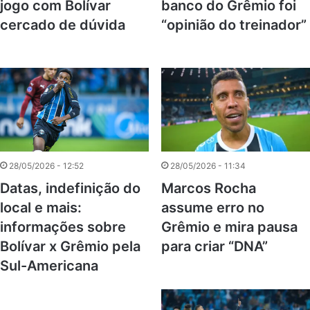
jogo com Bolívar
banco do Grêmio foi
cercado de dúvida
“opinião do treinador”
28/05/2026 - 12:52
28/05/2026 - 11:34
Datas, indefinição do
Marcos Rocha
local e mais:
assume erro no
informações sobre
Grêmio e mira pausa
Bolívar x Grêmio pela
para criar “DNA”
Sul-Americana