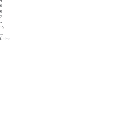
4
5
6
7
»
10
...
Último