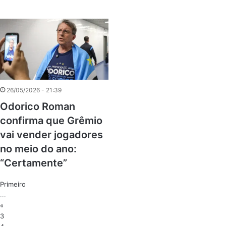
26/05/2026 - 21:39
Odorico Roman
confirma que Grêmio
vai vender jogadores
no meio do ano:
“Certamente”
Primeiro
...
«
3