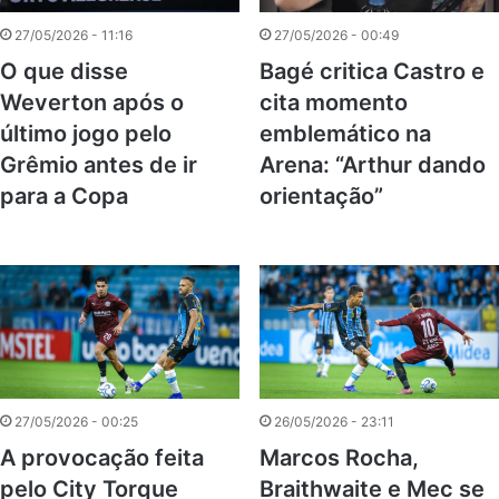
27/05/2026 - 11:16
27/05/2026 - 00:49
O que disse
Bagé critica Castro e
Weverton após o
cita momento
último jogo pelo
emblemático na
Grêmio antes de ir
Arena: “Arthur dando
para a Copa
orientação”
27/05/2026 - 00:25
26/05/2026 - 23:11
A provocação feita
Marcos Rocha,
pelo City Torque
Braithwaite e Mec se