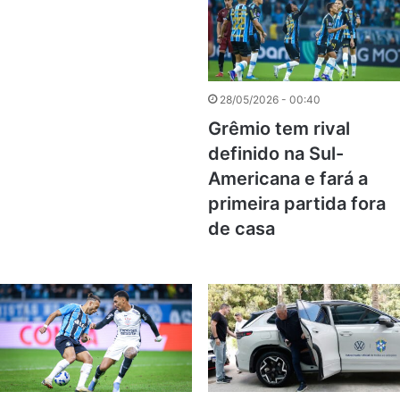
28/05/2026 - 00:40
Grêmio tem rival
definido na Sul-
Americana e fará a
primeira partida fora
de casa