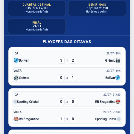
QUARTAS DE FINAL
SEMIFINAIS
08/09 a 17/09
13/10 a 21/10
Horários a definir
Horários a definir
FINAL
21/11
Horários a definir
PLAYOFFS DAS OITAVAS
IDA
23/07 • 19h
3
2
Bolívar
x
Grêmio
VOLTA
30/07 • 19h
0
1
Grêmio
x
Bolívar
IDA
22/07 • 21h30
0
0
Sporting Cristal
x
RB Bragantino
VOLTA
29/07 • 21h30
1
0
RB Bragantino
x
Sporting Cristal