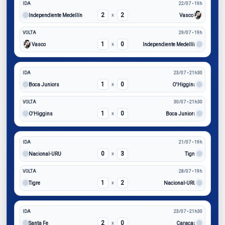
IDA
22/07 • 19h
2
2
Independiente Medellín
x
Vasco
VOLTA
29/07 • 19h
1
0
Vasco
x
Independiente Medellín
IDA
23/07 • 21h30
1
0
Boca Juniors
x
O'Higgins
VOLTA
30/07 • 21h30
1
0
O'Higgins
x
Boca Juniors
IDA
21/07 • 19h
0
3
Nacional-URU
x
Tigre
VOLTA
28/07 • 19h
1
2
Tigre
x
Nacional-URU
IDA
23/07 • 21h30
2
0
Santa Fe
x
Caracas