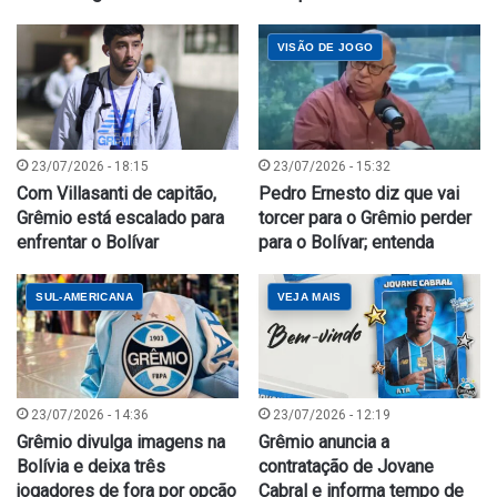
VISÃO DE JOGO
23/07/2026 - 18:15
23/07/2026 - 15:32
Com Villasanti de capitão,
Pedro Ernesto diz que vai
Grêmio está escalado para
torcer para o Grêmio perder
enfrentar o Bolívar
para o Bolívar; entenda
SUL-AMERICANA
VEJA MAIS
23/07/2026 - 14:36
23/07/2026 - 12:19
Grêmio divulga imagens na
Grêmio anuncia a
Bolívia e deixa três
contratação de Jovane
jogadores de fora por opção
Cabral e informa tempo de