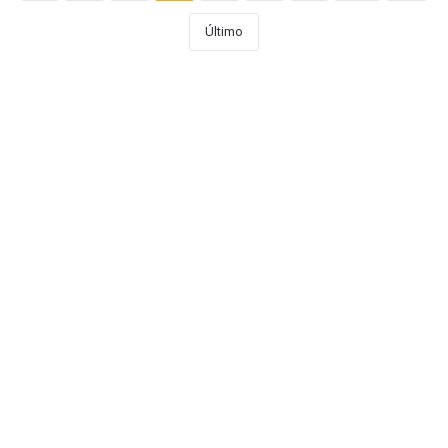
Último