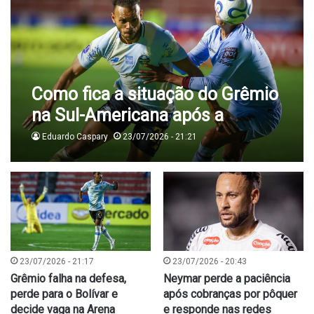
Como fica a situação do Grêmio
na Sul-Americana após a
derrota para o Bolívar
Eduardo Caspary
23/07/2026 - 21:21
23/07/2026 - 21:17
23/07/2026 - 20:43
Grêmio falha na defesa,
Neymar perde a paciência
perde para o Bolívar e
após cobranças por pôquer
decide vaga na Arena
e responde nas redes