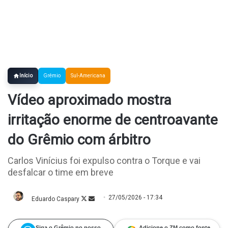
Início
Grêmio
Sul-Americana
Vídeo aproximado mostra
irritação enorme de centroavante
do Grêmio com árbitro
Carlos Vinícius foi expulso contra o Torque e vai
desfalcar o time em breve
27/05/2026 - 17:34
Eduardo Caspary
Follow
Mande
on
um
X
e-
mail
Siga o Grêmio no nosso
Adicione o ZM como fonte