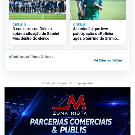
GRÊMIO
GRÊMIO
O que se diz no Grêmio
A confusão que teve
sobre a situação de Gabriel
participação de Rafinha
Mec dentro do elenco
após o término de Grêmio
2×1 São Paulo
Ranking das últimas 24 horas
Ver todas as notícias
→
Continua depois da propaganda.