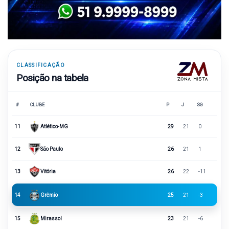
CLASSIFICAÇÃO
Posição na tabela
#
CLUBE
P
J
SG
11
Atlético-MG
29
21
0
12
São Paulo
26
21
1
13
Vitória
26
22
-11
14
Grêmio
25
21
-3
15
Mirassol
23
21
-6