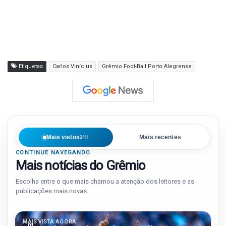
Etiquetas
Carlos Vinícius
Grêmio Foot-Ball Porto Alegrense
Mais vistos
Mais recentes
24H
CONTINUE NAVEGANDO
Mais notícias do Grêmio
Escolha entre o que mais chamou a atenção dos leitores e as
publicações mais novas.
MAIS VISTA AGORA
01