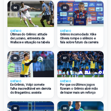
04
05
GRÊMIO
GRÊMIO
Últimas do Grêmio: atitude
Grêmio incomodado: Kike
de Luciano, entrevista de
Olivera rompe o silêncio e
Wallace e situação na tabela
fala sobre futuro da carreira
06
07
GRÊMIO
GRÊMIO
Ex-Grêmio, Volpi comete
Por que os últimos jogos
falha inacreditável em derrota
fizeram o Grêmio abrir mão
do Bragantino; assista
de trazer mais um reforço
08
09