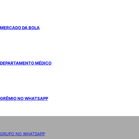
MERCADO DA BOLA
DEPARTAMENTO MÉDICO
GRÊMIO NO WHATSAPP
GRUPO NO WHATSAPP