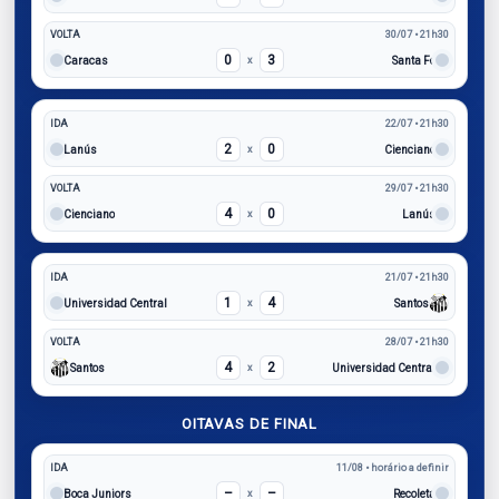
VOLTA
30/07 • 21h30
0
3
Caracas
x
Santa Fe
IDA
22/07 • 21h30
2
0
Lanús
x
Cienciano
VOLTA
29/07 • 21h30
4
0
Cienciano
x
Lanús
IDA
21/07 • 21h30
1
4
Universidad Central
x
Santos
VOLTA
28/07 • 21h30
4
2
Santos
x
Universidad Central
OITAVAS DE FINAL
IDA
11/08 • horário a definir
–
–
Boca Juniors
x
Recoleta