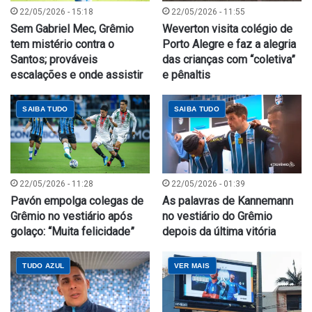
22/05/2026 - 15:18
22/05/2026 - 11:55
Sem Gabriel Mec, Grêmio
Weverton visita colégio de
tem mistério contra o
Porto Alegre e faz a alegria
Santos; prováveis
das crianças com “coletiva”
escalações e onde assistir
e pênaltis
SAIBA TUDO
SAIBA TUDO
22/05/2026 - 11:28
22/05/2026 - 01:39
Pavón empolga colegas de
As palavras de Kannemann
Grêmio no vestiário após
no vestiário do Grêmio
golaço: “Muita felicidade”
depois da última vitória
TUDO AZUL
VER MAIS