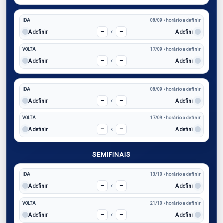
IDA
08/09 • horário a definir
–
–
A definir
x
A definir
VOLTA
17/09 • horário a definir
–
–
A definir
x
A definir
IDA
08/09 • horário a definir
–
–
A definir
x
A definir
VOLTA
17/09 • horário a definir
–
–
A definir
x
A definir
SEMIFINAIS
IDA
13/10 • horário a definir
–
–
A definir
x
A definir
VOLTA
21/10 • horário a definir
–
–
A definir
x
A definir