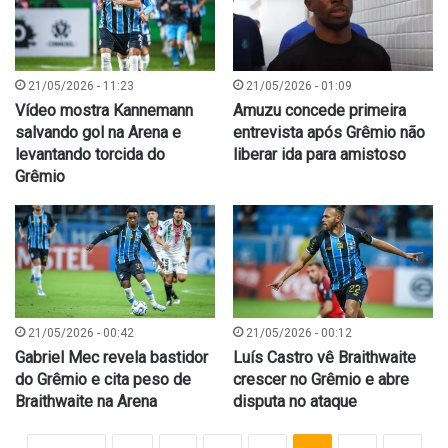
21/05/2026 - 11:23
21/05/2026 - 01:09
Vídeo mostra Kannemann
Amuzu concede primeira
salvando gol na Arena e
entrevista após Grêmio não
levantando torcida do
liberar ida para amistoso
Grêmio
21/05/2026 - 00:42
21/05/2026 - 00:12
Gabriel Mec revela bastidor
Luís Castro vê Braithwaite
do Grêmio e cita peso de
crescer no Grêmio e abre
Braithwaite na Arena
disputa no ataque