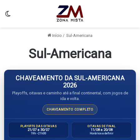
Switch skin
Início
/
Sul-Americana
Sul-Americana
CHAVEAMENTO DA SUL-AMERICANA
2026
Playoffs, oitavas e caminho até a final continental, com jogos de
ida e volta.
CHAVEAMENTO COMPLETO
PLAYOFFS DAS OITAVAS
OITAVAS DE FINAL
21/07 a 30/07
11/08 a 20/08
19h • 21h30
Horários a definir