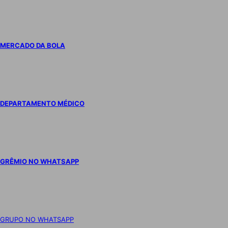
MERCADO DA BOLA
DEPARTAMENTO MÉDICO
GRÊMIO NO WHATSAPP
GRUPO NO WHATSAPP