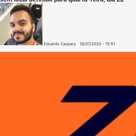
Eduardo Caspary
18/07/2020 - 15:51
Follow
Mande
on
um
X
e-
mail