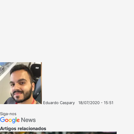
Eduardo Caspary
18/07/2020 - 15:51
Follow
Mande
on
um
Siga-nos
X
e-
mail
Artigos relacionados