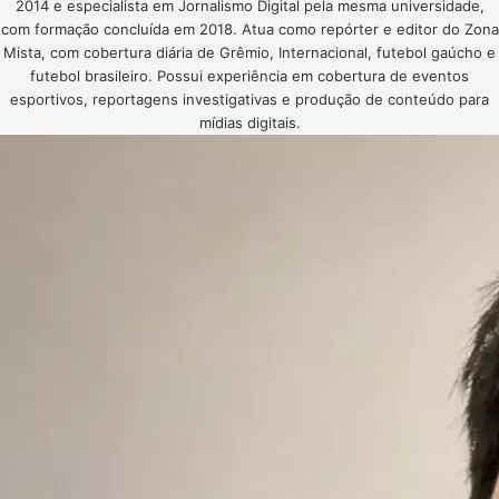
2014 e especialista em Jornalismo Digital pela mesma universidade,
com formação concluída em 2018. Atua como repórter e editor do Zona
Mista, com cobertura diária de Grêmio, Internacional, futebol gaúcho e
futebol brasileiro. Possui experiência em cobertura de eventos
esportivos, reportagens investigativas e produção de conteúdo para
mídias digitais.