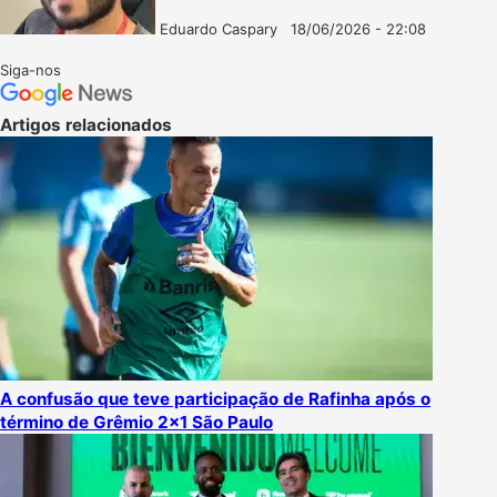
Eduardo Caspary
18/06/2026 - 22:08
Follow
Mande
on
um
Siga-nos
X
e-
mail
Artigos relacionados
A confusão que teve participação de Rafinha após o
término de Grêmio 2×1 São Paulo