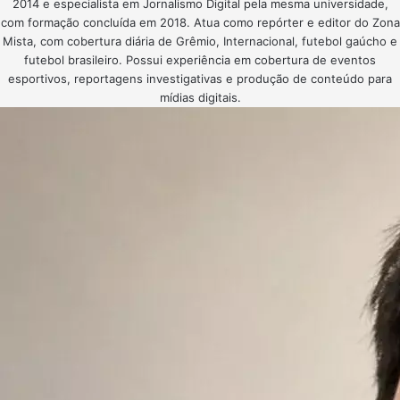
2014 e especialista em Jornalismo Digital pela mesma universidade,
com formação concluída em 2018. Atua como repórter e editor do Zona
Mista, com cobertura diária de Grêmio, Internacional, futebol gaúcho e
futebol brasileiro. Possui experiência em cobertura de eventos
esportivos, reportagens investigativas e produção de conteúdo para
mídias digitais.