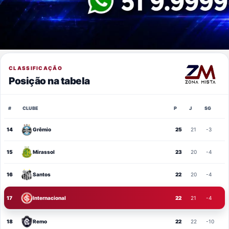
CLASSIFICAÇÃO
Posição na tabela
#
CLUBE
P
J
SG
14
Grêmio
25
21
-3
15
Mirassol
23
20
-4
16
Santos
22
20
-4
17
Internacional
22
21
-4
18
Remo
22
22
-10