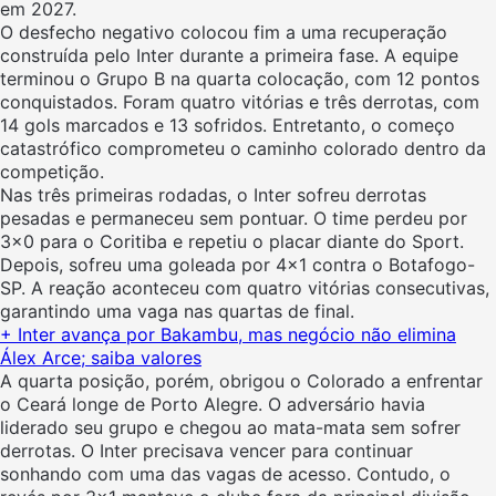
em 2027.
O desfecho negativo colocou fim a uma recuperação
construída pelo Inter durante a primeira fase. A equipe
terminou o Grupo B na quarta colocação, com 12 pontos
conquistados. Foram quatro vitórias e três derrotas, com
14 gols marcados e 13 sofridos. Entretanto, o começo
catastrófico comprometeu o caminho colorado dentro da
competição.
Nas três primeiras rodadas, o Inter sofreu derrotas
pesadas e permaneceu sem pontuar. O time perdeu por
3×0 para o Coritiba e repetiu o placar diante do Sport.
Depois, sofreu uma goleada por 4×1 contra o Botafogo-
SP. A reação aconteceu com quatro vitórias consecutivas,
garantindo uma vaga nas quartas de final.
+ Inter avança por Bakambu, mas negócio não elimina
Álex Arce; saiba valores
A quarta posição, porém, obrigou o Colorado a enfrentar
o Ceará longe de Porto Alegre. O adversário havia
liderado seu grupo e chegou ao mata-mata sem sofrer
derrotas. O Inter precisava vencer para continuar
sonhando com uma das vagas de acesso. Contudo, o