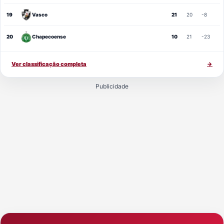
19
Vasco
21
20
-8
20
Chapecoense
10
21
-23
Ver classificação completa
→
Publicidade