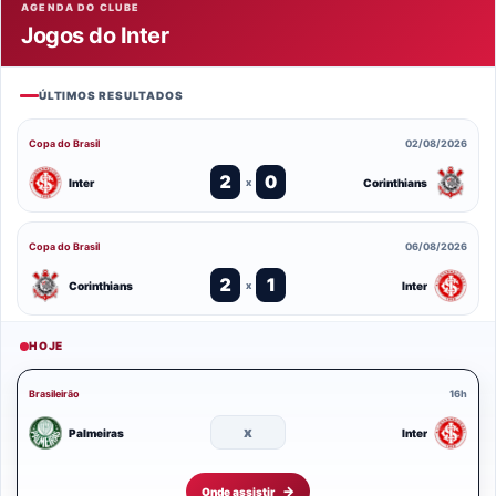
AGENDA DO CLUBE
Jogos do Inter
ÚLTIMOS RESULTADOS
Copa do Brasil
02/08/2026
2
0
Inter
Corinthians
x
Copa do Brasil
06/08/2026
2
1
Corinthians
Inter
x
HOJE
Brasileirão
16h
x
Palmeiras
Inter
Onde assistir