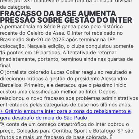
revés por 3×1 manteve o clube fora da principal divisão
da categoria.
FRACASSO DA BASE AUMENTA
PRESSÃO SOBRE GESTÃO DO INTER
A permanência na Série B ganha peso pelo histórico
recente do Celeiro de Ases. O Inter foi rebaixado no
Brasileirão Sub-20 de 2025 após terminar na 18ª
colocação. Naquela edição, o clube conquistou somente
15 pontos em 19 partidas. A tentativa de retornar
imediatamente, portanto, terminou ainda nas quartas de
final.
O jornalista colorado Lucas Collar reagiu ao resultado e
direcionou críticas à gestão do presidente Alessandro
Barcellos. Primeiro, ele destacou que o péssimo início
custou uma classificação melhor ao Inter. Depois,
relacionou o novo fracasso aos problemas administrativos
enfrentados pelas categorias de base nos últimos anos.
+ Grêmio empurra Inter para a zona do rebaixamento e
gera desabafo de meia do São Paulo
“A conta de um começo catastrófico do Inter cobrou o
preço. Goleadas para Coritiba, Sport e Botafogo-SP são
frutos de mais um fracasso da base colorada. É