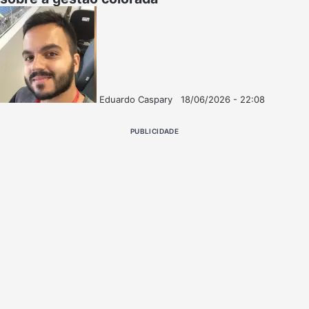
Eduardo Caspary
18/06/2026 - 22:08
Follow
Mande
on
um
PUBLICIDADE
X
e-
mail