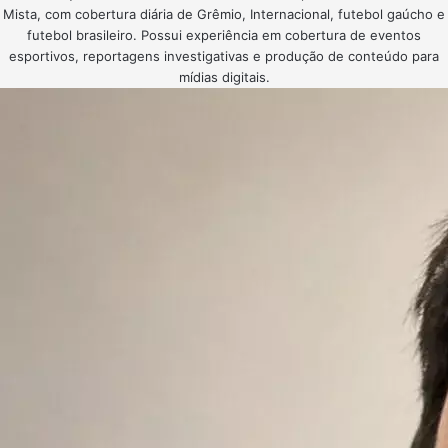
Mista, com cobertura diária de Grêmio, Internacional, futebol gaúcho e
futebol brasileiro. Possui experiência em cobertura de eventos
esportivos, reportagens investigativas e produção de conteúdo para
mídias digitais.