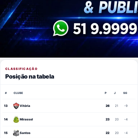
CLASSIFICAÇÃO
Posição na tabela
#
CLUBE
P
J
SG
13
Vitória
26
21
-9
14
Mirassol
23
20
-4
15
Santos
22
20
-4