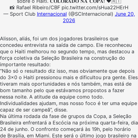
sobre o Haiti. 𝐂𝐎𝐋𝐎𝐑𝐀𝐃𝐎 𝐍𝐀 𝐂𝐎𝐏𝐀! ❤️🇦🇹
📸 Rafael Ribeiro/CBF pic.twitter.com/sHua22HErH
— Sport Club
Internacional
(@SCInternacional)
June 20,
2026
Alisson, aliás, foi um dos jogadores brasileiros que
concedeu entrevista na saída de campo. Ele reconheceu
que o Haiti melhorou no segundo tempo, mas destacou a
força coletiva da Seleção Brasileira na construção do
importante resultado:
“Não só o resultado diz isso, mas obviamente que depois
do 3×0 o Haiti pressionou mais e dificultou pra gente. Eles
tiveram mais oportunidades e nós também, mas está de
bom tamanho pelo que estávamos propostos a fazer
nessa noite. A atitude da equipe como todo.
Individualidades ajudam, mas nosso foco é ter uma equipe
capaz de ser campeã”, disse.
Na última rodada da fase de grupos da Copa, a Seleção
Brasileira enfrentará a Escócia na próxima quarta-feira, dia
24 de junho. O confronto começará às 19h, pelo horário
de Brasília, em Miami. Este será o último jogo brasileiro na