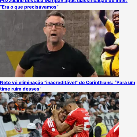
Pezzolano destaca Maripán após classificação do Inter:
“Era o que precisávamos”
Neto vê eliminação “inacreditável” do Corinthians: “Para um
time ruim desses”