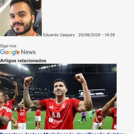
Eduardo Caspary
20/06/2026 - 14:39
Follow
Mande
on
um
Siga-nos
X
e-
mail
Artigos relacionados