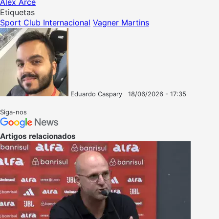
Álex Arce
Etiquetas
Sport Club Internacional
Vagner Martins
Eduardo Caspary
18/06/2026 - 17:35
Follow
Mande
on
um
Siga-nos
X
e-
mail
Artigos relacionados