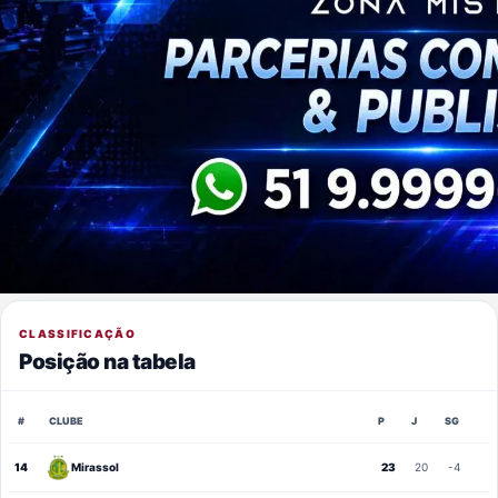
CLASSIFICAÇÃO
Posição na tabela
#
CLUBE
P
J
SG
14
Mirassol
23
20
-4