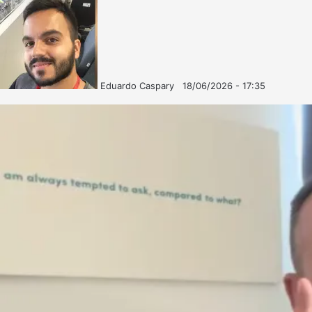
Eduardo Caspary
18/06/2026 - 17:35
Follow
Mande
on
um
X
e-
mail