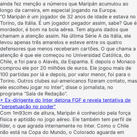
ainda fez menção a números que Maripán acumulou ao
longo da carreira, em especial jogando na Europa.
“O Maripán é um jogador de 32 anos de idade e estava no
Torino, da Itália. É um jogador pegador assim, sabe? Que é
mordedor, é bom na bola aérea. Tem alguns dados que
chamam a atenção assim. Na última Série A da Itália, ele
levou apenas três amarelos e esteve entre os quatro
defensores que menos receberam cartões. O que chama a
atenção é que ele começou no Universidad Católica, do
Chile, e foi para o Alavés, da Espanha. E depois o Monaco
comprou ele por 20 milhões de euros. Ele jogou mais de
100 partidas por lá e depois, por valor menor, foi para o
Torino. Outros clubes sul-americanos fizeram contato, mas
ele escolheu jogar no Inter”, disse o jornalista, no
programa “Sala de Redação”.
+ Ex-dirigente do Inter detona FGF e revela tentativa de
“perpetuação no poder”
Com 1m93cm de altura, Maripán é conhecido pela força
física e aptidão no jogo aéreo. Ele também tem perfil de
líder, o que agrada internamente no Inter. Como o Chile
não está na Copa do Mundo, o Colorado aguarda em