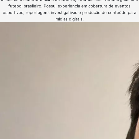
futebol brasileiro. Possui experiência em cobertura de eventos
esportivos, reportagens investigativas e produção de conteúdo para
mídias digitais.