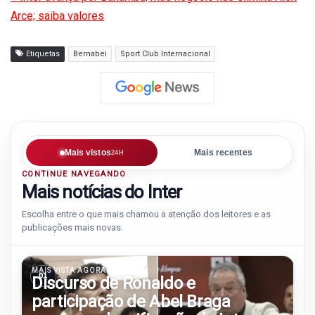
Arce; saiba valores
Etiquetas
Bernabei
Sport Club Internacional
Mais vistos
Mais recentes
24H
CONTINUE NAVEGANDO
Mais notícias do Inter
Escolha entre o que mais chamou a atenção dos leitores e as
publicações mais novas.
MAIS VISTA AGORA
01
Discurso de Ronaldo e
participação de Abel Braga