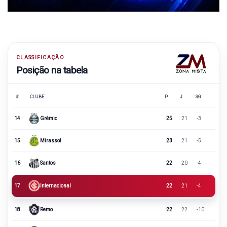
CLASSIFICAÇÃO
Posição na tabela
#
CLUBE
P
J
SG
14
Grêmio
25
21
-3
15
Mirassol
23
21
-5
16
Santos
22
20
-4
17
Internacional
22
21
-4
18
Remo
22
22
-10