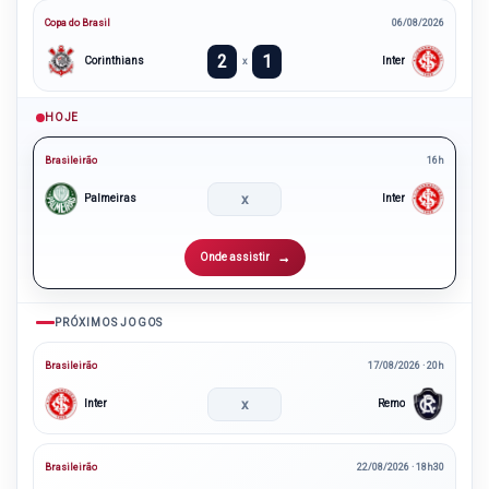
Copa do Brasil
06/08/2026
2
1
Corinthians
Inter
x
HOJE
Brasileirão
16h
x
Palmeiras
Inter
Onde assistir
PRÓXIMOS JOGOS
Brasileirão
17/08/2026 · 20h
x
Inter
Remo
Brasileirão
22/08/2026 · 18h30