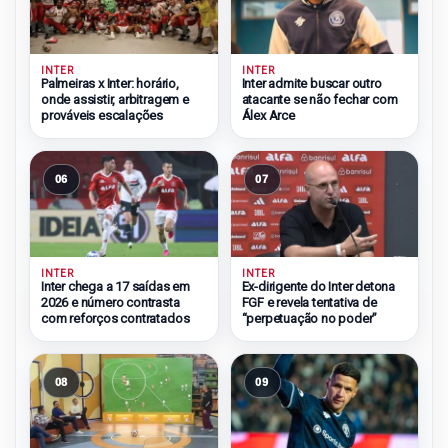
INTER
INTER
Palmeiras x Inter: horário,
Inter admite buscar outro
onde assistir, arbitragem e
atacante se não fechar com
prováveis escalações
Álex Arce
06
07
INTER
INTER
Inter chega a 17 saídas em
Ex-dirigente do Inter detona
2026 e número contrasta
FGF e revela tentativa de
com reforços contratados
“perpetuação no poder”
08
09