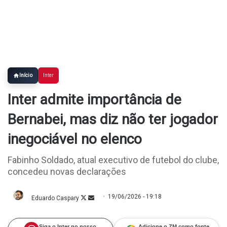
Início
Inter
Inter admite importância de
Bernabei, mas diz não ter jogador
inegociável no elenco
Fabinho Soldado, atual executivo de futebol do clube,
concedeu novas declarações
19/06/2026 - 19:18
Eduardo Caspary
Follow
Mande
on
um
X
e-
mail
Siga o Inter no nosso
Adicione o ZM como fonte