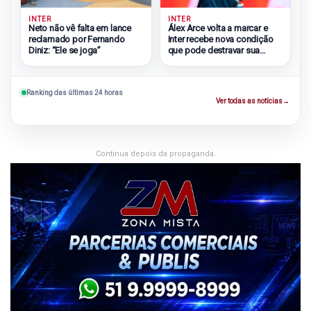
INTER
INTER
Neto não vê falta em lance
Álex Arce volta a marcar e
reclamado por Fernando
Inter recebe nova condição
Diniz: “Ele se joga”
que pode destravar sua
chegada
Ranking das últimas 24 horas
Ver todas as notícias
→
Continua depois da propaganda.