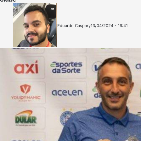
Eduardo Caspary
13/04/2024 - 16:41
Follow
Mande
on
um
X
e-
mail