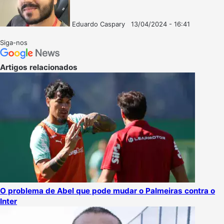
Eduardo Caspary
13/04/2024 - 16:41
Follow
Mande
on
um
Siga-nos
X
e-
mail
Artigos relacionados
O problema de Abel que pode mudar o Palmeiras contra o
Inter