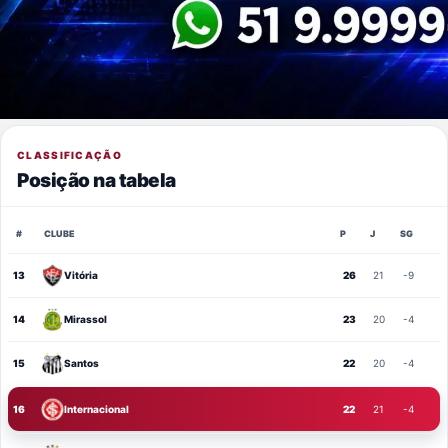
CLASSIFICAÇÃO
Posição na tabela
#
CLUBE
P
J
SG
13
Vitória
26
21
-9
14
Mirassol
23
20
-4
15
Santos
22
20
-4
16
Internacional
22
21
-4