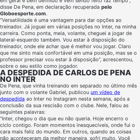
em geral é bem definido e vem sendo feito faz tempo”,
disse De Pena, em declaração recuperada
pelo
Globoesporte.com
.
“Versatilidade é uma vantagem para dar opções ao
treinador. Já joguei em várias posições no Inter, na minha
carreira.
Como ponta, meia, volante, cheguei a jogar de
lateral-esquerdo também.
Vou estar à disposição do
treinador, onde ele achar que é melhor vou jogar. Claro
que me sinto mais confortável em uma posição, mas se o
professor precisar vou estar à disposição”, acrescentou,
sobre o seu estilo como jogador.
A DESPEDIDA DE CARLOS DE PENA
NO INTER
De Pena, que vinha treinando em separado no último mês
junto com o volante Gabriel, publicou
um vídeo de
despedida
ao Inter no Instagram nesta semana, após a
conclusão da sua rescisão com o clube. Nele, falou as
seguintes palavras:
“Inter, chegou o dia que eu não queria. Hoje encerro o
ciclo contigo. Foram momentos inesquecíveis, onde fui o
cara mais feliz do mundo. Em outros, quando as coisas
não aconteceram da melhor maneira, sofri muito. Você