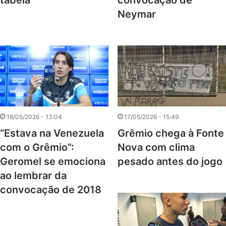
tabela
convocação de
Neymar
18/05/2026 - 13:04
17/05/2026 - 15:49
“Estava na Venezuela
Grêmio chega à Fonte
com o Grêmio”:
Nova com clima
Geromel se emociona
pesado antes do jogo
ao lembrar da
convocação de 2018