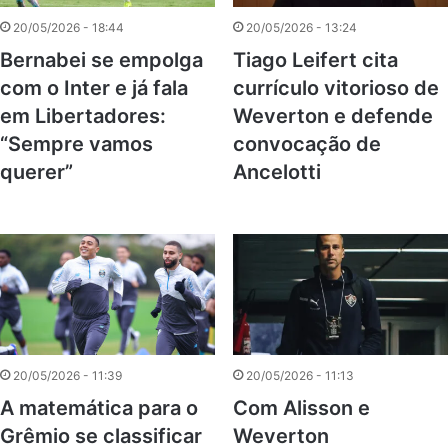
20/05/2026 - 18:44
20/05/2026 - 13:24
Bernabei se empolga
Tiago Leifert cita
com o Inter e já fala
currículo vitorioso de
em Libertadores:
Weverton e defende
“Sempre vamos
convocação de
querer”
Ancelotti
20/05/2026 - 11:39
20/05/2026 - 11:13
A matemática para o
Com Alisson e
Grêmio se classificar
Weverton