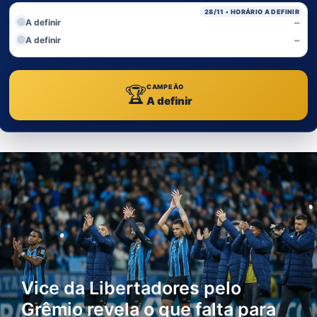
28/11 • HORÁRIO A DEFINIR
–
A definir
–
A definir
CAMPEÃO
🏆
A definir
Vice da Libertadores pelo
Grêmio revela o que falta para