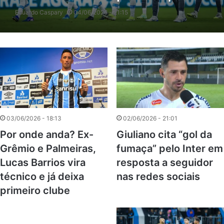
os jogadores atuais do clube
Eduardo Caspary
04/06/2026 - 21:15
03/06/2026 - 18:13
02/06/2026 - 21:01
Por onde anda? Ex-
Giuliano cita “gol da
Grêmio e Palmeiras,
fumaça” pelo Inter em
Lucas Barrios vira
resposta a seguidor
técnico e já deixa
nas redes sociais
primeiro clube