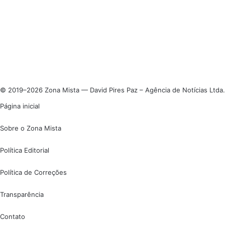
© 2019–2026 Zona Mista — David Pires Paz – Agência de Notícias Ltda.
Página inicial
Sobre o Zona Mista
Política Editorial
Política de Correções
Transparência
Contato