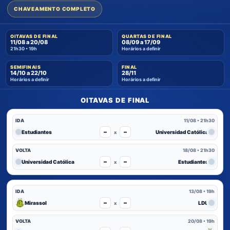
CHAVEAMENTO COMPLETO
OITAVAS DE FINAL
QUARTAS DE FINAL
11/08 a 20/08
08/09 a 17/09
21h30 • 19h
Horários a definir
SEMIFINAIS
FINAL
14/10 a 22/10
28/11
Horários a definir
Horários a definir
OITAVAS DE FINAL
IDA
11/08 • 21h30
–
–
Estudiantes
Universidad Católica
x
VOLTA
18/08 • 21h30
–
–
Universidad Católica
Estudiantes
x
IDA
13/08 • 19h
–
–
Mirassol
LDU
x
VOLTA
20/08 • 19h