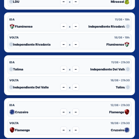
–
–
LDU
Mirassol
x
IDA
11/08 • 19h
–
–
Fluminense
Independiente Rivadavia
x
VOLTA
18/08 • 19h
–
–
Independiente Rivadavia
Fluminense
x
IDA
11/08 • 21h30
–
–
Tolima
Independiente Del Valle
x
VOLTA
18/08 • 21h30
–
–
Independiente Del Valle
Tolima
x
IDA
12/08 • 21h30
–
–
Cruzeiro
Flamengo
x
VOLTA
19/08 • 21h30
–
–
Flamengo
Cruzeiro
x