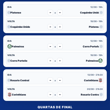
IDA
12/08 • 19h
–
–
Platense
Coquimbo Unido
x
VOLTA
19/08 • 19h
–
–
Coquimbo Unido
Platense
x
IDA
12/08 • 19h
–
–
Palmeiras
Cerro Porteño
x
VOLTA
19/08 • 19h
–
–
Cerro Porteño
Palmeiras
x
IDA
13/08 • 21h30
–
–
Rosario Central
Corinthians
x
VOLTA
20/08 • 21h30
–
–
Corinthians
Rosario Central
x
QUARTAS DE FINAL