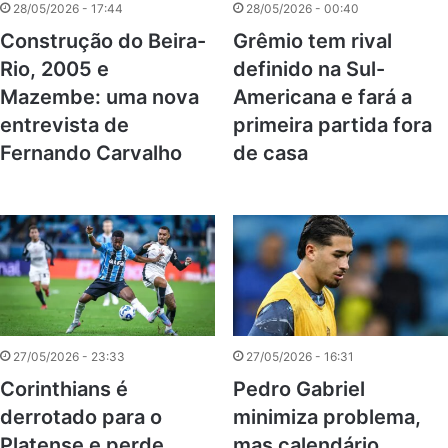
28/05/2026 - 17:44
28/05/2026 - 00:40
Construção do Beira-
Grêmio tem rival
Rio, 2005 e
definido na Sul-
Mazembe: uma nova
Americana e fará a
entrevista de
primeira partida fora
Fernando Carvalho
de casa
27/05/2026 - 23:33
27/05/2026 - 16:31
Corinthians é
Pedro Gabriel
derrotado para o
minimiza problema,
Platense e perde
mas calendário