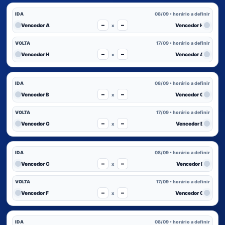
IDA
08/09 • horário a definir
–
–
Vencedor A
Vencedor H
x
VOLTA
17/09 • horário a definir
–
–
Vencedor H
Vencedor A
x
IDA
08/09 • horário a definir
–
–
Vencedor B
Vencedor G
x
VOLTA
17/09 • horário a definir
–
–
Vencedor G
Vencedor B
x
IDA
08/09 • horário a definir
–
–
Vencedor C
Vencedor F
x
VOLTA
17/09 • horário a definir
–
–
Vencedor F
Vencedor C
x
IDA
08/09 • horário a definir