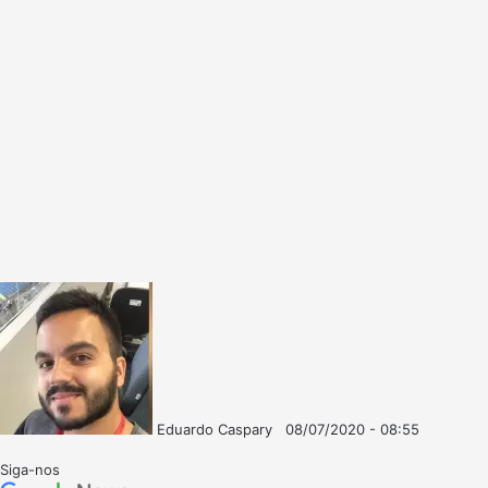
Eduardo Caspary
08/07/2020 - 08:55
Follow
Mande
on
um
Siga-nos