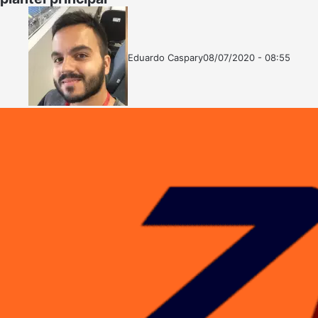
Eduardo Caspary
08/07/2020 - 08:55
Follow
Mande
on
um
X
e-
mail