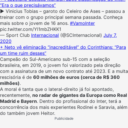
“Era o que precisávamos”
▶️ Vinicius Tobias – garoto do Celeiro de Ases – passou a
treinar com o grupo principal semana passada. Conheça
mais sobre o jovem de 16 anos.
#VamoInter
pic.twitter.com/Yl1mbZHKK1
— Sport Club
Internacional
(@SCInternacional)
July 7,
2020
+ Neto vê eliminação “inacreditável” do Corinthians: “Para
um time ruim desses”
Campeão do Sul-Americano sub-15 com a seleção
brasileira, em 2019, o jovem foi valorizado pela direção
com a assinatura de um novo contrato até 2023. E a multa
rescisória é de
60 milhões de euros (cerca de R$ 360
milhões)
.
A moral é tanta que o lateral-direito já foi apontado,
recentemente,
no radar de gigantes da Europa como Real
Madrid e Bayern
. Dentro do profissional do Inter, terá a
concorrência dos mais experientes Rodinei e Saravia, além
do também jovem Heitor.
Publicidade