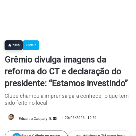
Início
Grêmio
Grêmio divulga imagens da
reforma do CT e declaração do
presidente: “Estamos investindo”
Clube chamou a imprensa para conhecer o que tem
sido feito no local
20/06/2026 - 12:31
Eduardo Caspary
Follow
Mande
on
um
X
e-
mail
Siga o Grêmio no nosso
Adicione o ZM como fonte