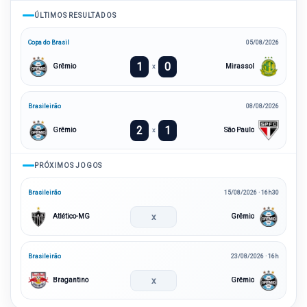
ÚLTIMOS RESULTADOS
Copa do Brasil
05/08/2026
1
0
Grêmio
Mirassol
x
Brasileirão
08/08/2026
2
1
Grêmio
São Paulo
x
PRÓXIMOS JOGOS
Brasileirão
15/08/2026 · 16h30
x
Atlético-MG
Grêmio
Brasileirão
23/08/2026 · 16h
x
Bragantino
Grêmio