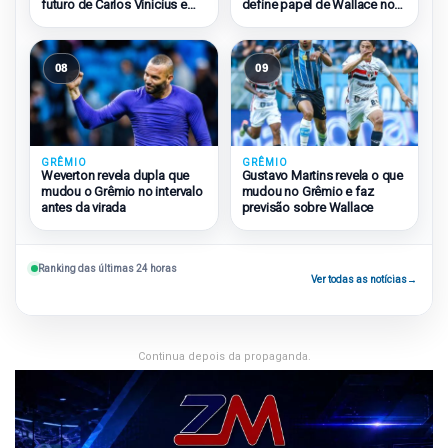
futuro de Carlos Vinícius e
define papel de Wallace no
Amuzu
Grêmio
08
09
GRÊMIO
GRÊMIO
Weverton revela dupla que
Gustavo Martins revela o que
mudou o Grêmio no intervalo
mudou no Grêmio e faz
antes da virada
previsão sobre Wallace
Ranking das últimas 24 horas
Ver todas as notícias
→
Continua depois da propaganda.