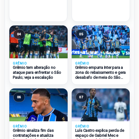
04
05
GRÊMIO
GRÊMIO
Grêmio tem alteração no
Grêmio empurra Inter para a
ataque para enfrentar o São
zona do rebaixamento e gera
Paulo; veja a escalação
desabafo de meia do São
Paulo
06
07
GRÊMIO
GRÊMIO
Grêmio sinaliza fim das
Luís Castro explica perda de
contratações e atualiza
espaço de Gabriel Mec e