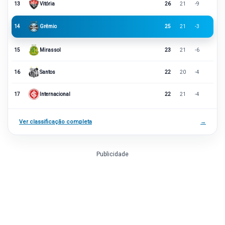
13
Vitória
26
21
-9
14
Grêmio
25
21
-3
15
Mirassol
23
21
-6
16
Santos
22
20
-4
17
Internacional
22
21
-4
Ver classificação completa
→
Publicidade