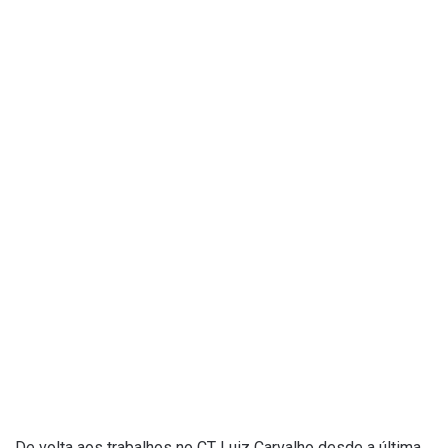
De volta aos trabalhos no CT Luiz Carvalho desde a última