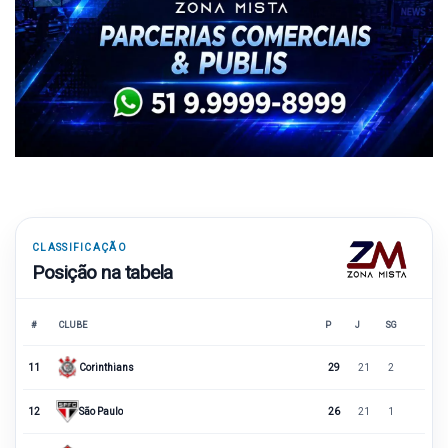
CLASSIFICAÇÃO
Posição na tabela
#
CLUBE
P
J
SG
11
Corinthians
29
21
2
12
São Paulo
26
21
1