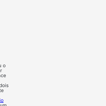
u o
r
nce
dois
te
io
 um