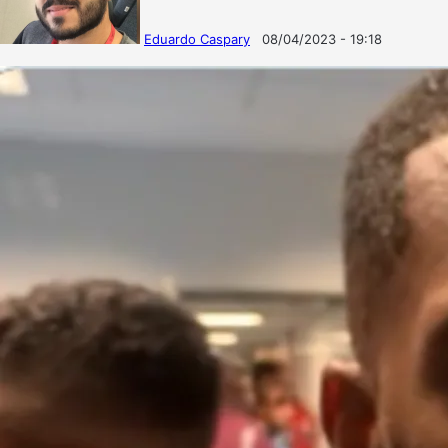
Eduardo Caspary
08/04/2023 - 19:18
Follow
Mande
on
um
X
e-
mail