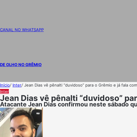
CANAL NO WHATSAPP
DE OLHO NO GRÊMIO
Início
/
Inter
/
Jean Dias vê pênalti “duvidoso” para o Grêmio e já fala co
Inter
Jean Dias vê pênalti “duvidoso” par
Atacante Jean Dias confirmou neste sábado que