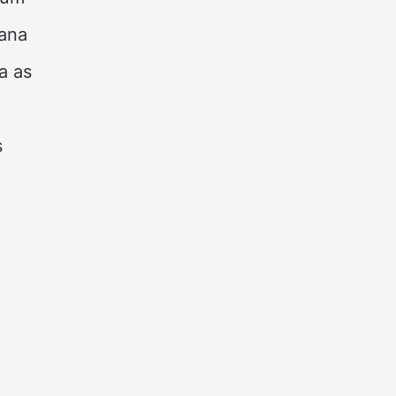
mana
a as
s