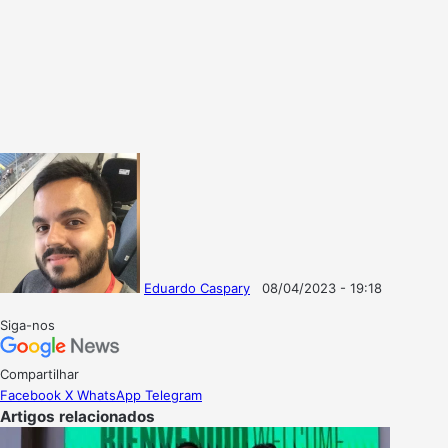
Eduardo Caspary
08/04/2023 - 19:18
Follow
Mande
on
um
Siga-nos
X
e-
mail
Compartilhar
Facebook
X
WhatsApp
Telegram
Artigos relacionados