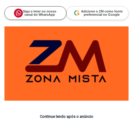
on
um
X
e-
mail
G
Siga o Inter no nosso
Adicione o ZM como fonte
canal do WhatsApp
preferencial no Google
Continue lendo após o anúncio