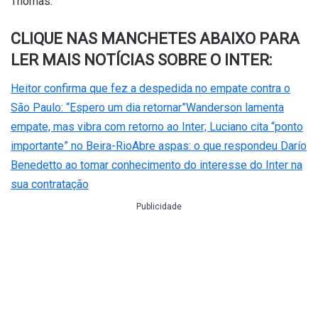
Thomas.
CLIQUE NAS MANCHETES ABAIXO PARA
LER MAIS NOTÍCIAS SOBRE O INTER:
Heitor confirma que fez a despedida no empate contra o
São Paulo: “Espero um dia retornar”
Wanderson lamenta
empate, mas vibra com retorno ao Inter; Luciano cita “ponto
importante” no Beira-Rio
Abre aspas: o que respondeu Darío
Benedetto ao tomar conhecimento do interesse do Inter na
sua contratação
Publicidade