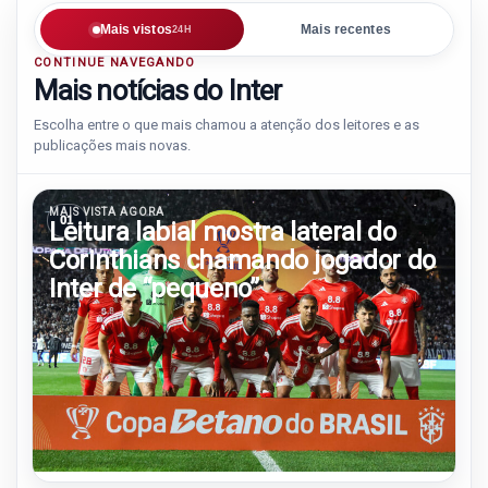
Mais vistos
Mais recentes
24H
CONTINUE NAVEGANDO
Mais notícias do Inter
Escolha entre o que mais chamou a atenção dos leitores e as
publicações mais novas.
MAIS VISTA AGORA
01
Leitura labial mostra lateral do
Corinthians chamando jogador do
Inter de “pequeno”