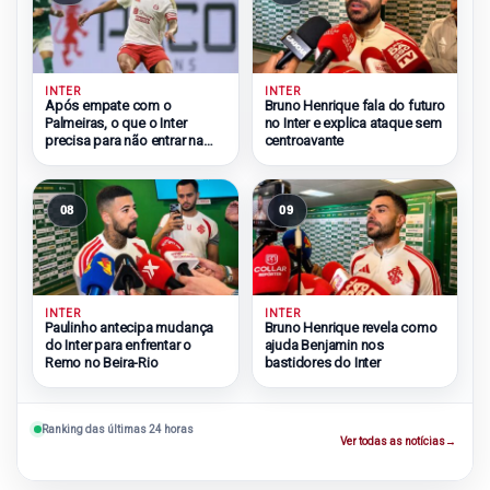
INTER
INTER
Após empate com o
Bruno Henrique fala do futuro
Palmeiras, o que o Inter
no Inter e explica ataque sem
precisa para não entrar na
centroavante
zona do rebaixamento
08
09
INTER
INTER
Paulinho antecipa mudança
Bruno Henrique revela como
do Inter para enfrentar o
ajuda Benjamin nos
Remo no Beira-Rio
bastidores do Inter
Ranking das últimas 24 horas
Ver todas as notícias
→