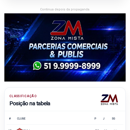
Continua depois da propaganda.
CLASSIFICAÇÃO
Posição na tabela
#
CLUBE
P
J
SG