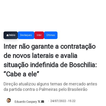
Início
Destaques
Inter
Últimas
Inter não garante a contratação
de novos laterais e avalia
situação indefinida de Boschilia:
“Cabe a ele”
Direção atualizou alguns temas de mercado antes
da partida contra o Palmeiras pelo Brasileirão
24/07/2022 - 15:22
Eduardo Caspary
Follow
Mande