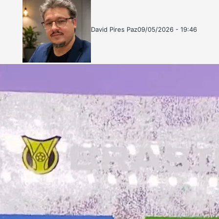
David Pires Paz
09/05/2026 - 19:46
Follow
Mande
on
um
X
e-
mail