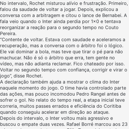
No intervalo, Rochet misturou alívio e frustração. Primeiro,
falou da saudade de voltar a jogar. Depois, explicou a
conversa com a arbitragem e citou o lance de Bernabei. A
fala veio quando o Inter ainda perdia por 1×0 e tentava
reorganizar a reação para o segundo tempo no Couto
Pereira.
“Contente de voltar. Estava com saudade e aceleramos a
recuperação, mas a conversa com o árbitro foi o lógico.
Ele vai dominar a bola, mas teve que tirar o pé para não
machucar. Não é só o árbitro que erra, tem gente no
vídeo, mas não adianta reclamar. Fico chateado por isso.
Voltar no segundo tempo com confiança, corrigir e virar o
jogo”, disse Rochet.
A declaração também ajuda a mostrar o clima do Inter
naquele momento do jogo. O time havia controlado parte
das ações, mas pouco incomodou Pedro Rangel antes de
sofrer o gol. No relato do tempo real, a etapa inicial teve
correria, muitos passes errados e eficiência do Coritiba
quando conseguiu acelerar em direção ao ataque.
Depois do intervalo, o Inter voltou mais agressivo e
buscou o empate duas vezes. Rafael Borré marcou aos 23