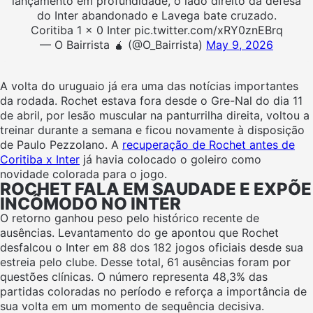
lançamento em profundidade, o lado direito da defesa
do Inter abandonado e Lavega bate cruzado.
Coritiba 1 x 0 Inter pic.twitter.com/xRY0znEBrq
— O Bairrista 🧉 (@O_Bairrista)
May 9, 2026
A volta do uruguaio já era uma das notícias importantes
da rodada. Rochet estava fora desde o Gre-Nal do dia 11
de abril, por lesão muscular na panturrilha direita, voltou a
treinar durante a semana e ficou novamente à disposição
de Paulo Pezzolano. A
recuperação de Rochet antes de
Coritiba x Inter
já havia colocado o goleiro como
novidade colorada para o jogo.
ROCHET FALA EM SAUDADE E EXPÕE
INCÔMODO NO INTER
O retorno ganhou peso pelo histórico recente de
ausências. Levantamento do ge apontou que Rochet
desfalcou o Inter em 88 dos 182 jogos oficiais desde sua
estreia pelo clube. Desse total, 61 ausências foram por
questões clínicas. O número representa 48,3% das
partidas coloradas no período e reforça a importância de
sua volta em um momento de sequência decisiva.