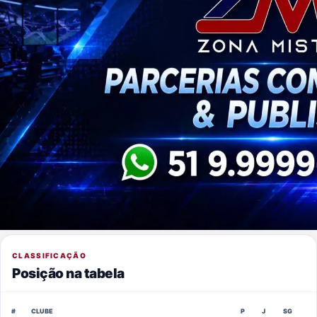
CLASSIFICAÇÃO
Posição na tabela
#
CLUBE
P
J
SG