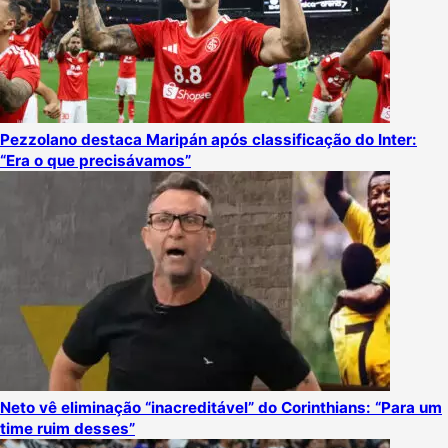
Pezzolano destaca Maripán após classificação do Inter:
“Era o que precisávamos”
Neto vê eliminação “inacreditável” do Corinthians: “Para um
time ruim desses”