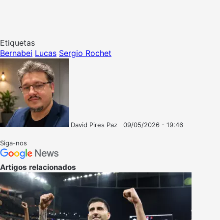
Etiquetas
Bernabei
Lucas
Sergio Rochet
David Pires Paz
09/05/2026 - 19:46
Follow
Mande
on
um
Siga-nos
X
e-
mail
Artigos relacionados