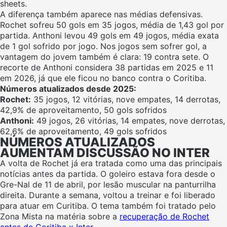
sheets.
A diferença também aparece nas médias defensivas.
Rochet sofreu 50 gols em 35 jogos, média de 1,43 gol por
partida. Anthoni levou 49 gols em 49 jogos, média exata
de 1 gol sofrido por jogo. Nos jogos sem sofrer gol, a
vantagem do jovem também é clara: 19 contra sete. O
recorte de Anthoni considera 38 partidas em 2025 e 11
em 2026, já que ele ficou no banco contra o Coritiba.
Números atualizados desde 2025:
Rochet:
35 jogos, 12 vitórias, nove empates, 14 derrotas,
42,9% de aproveitamento, 50 gols sofridos
Anthoni:
49 jogos, 26 vitórias, 14 empates, nove derrotas,
62,6% de aproveitamento, 49 gols sofridos
NÚMEROS ATUALIZADOS
AUMENTAM DISCUSSÃO NO INTER
A volta de Rochet já era tratada como uma das principais
notícias antes da partida. O goleiro estava fora desde o
Gre-Nal de 11 de abril, por lesão muscular na panturrilha
direita. Durante a semana, voltou a treinar e foi liberado
para atuar em Curitiba. O tema também foi tratado pelo
Zona Mista na matéria sobre a
recuperação de Rochet