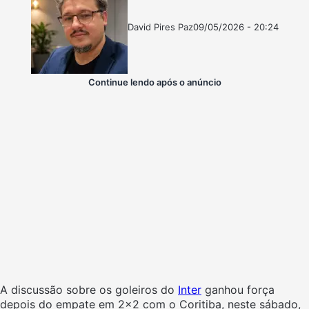
David Pires Paz
09/05/2026 - 20:24
Follow
Mande
on
um
X
e-
mail
Continue lendo após o anúncio
A discussão sobre os goleiros do
Inter
ganhou força
depois do empate em 2×2 com o Coritiba, neste sábado,