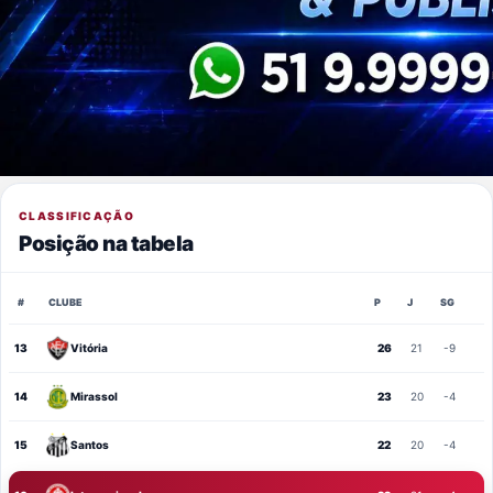
CLASSIFICAÇÃO
Posição na tabela
#
CLUBE
P
J
SG
13
Vitória
26
21
-9
14
Mirassol
23
20
-4
15
Santos
22
20
-4