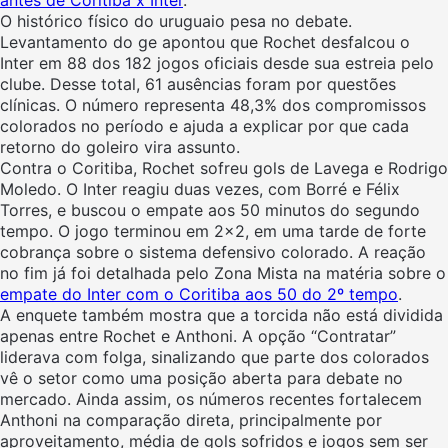
antes de Coritiba x Inter
.
O histórico físico do uruguaio pesa no debate.
Levantamento do ge apontou que Rochet desfalcou o
Inter em 88 dos 182 jogos oficiais desde sua estreia pelo
clube. Desse total, 61 ausências foram por questões
clínicas. O número representa 48,3% dos compromissos
colorados no período e ajuda a explicar por que cada
retorno do goleiro vira assunto.
Contra o Coritiba, Rochet sofreu gols de Lavega e Rodrigo
Moledo. O Inter reagiu duas vezes, com Borré e Félix
Torres, e buscou o empate aos 50 minutos do segundo
tempo. O jogo terminou em 2×2, em uma tarde de forte
cobrança sobre o sistema defensivo colorado. A reação
no fim já foi detalhada pelo Zona Mista na matéria sobre o
empate do Inter com o Coritiba aos 50 do 2º tempo
.
A enquete também mostra que a torcida não está dividida
apenas entre Rochet e Anthoni. A opção “Contratar”
liderava com folga, sinalizando que parte dos colorados
vê o setor como uma posição aberta para debate no
mercado. Ainda assim, os números recentes fortalecem
Anthoni na comparação direta, principalmente por
aproveitamento, média de gols sofridos e jogos sem ser