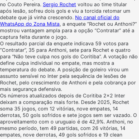
no Couto Pereira.
Sergio Rochet
voltou ao time titular
após lesão, sofreu dois gols e viu a torcida retomar um
debate que já vinha crescendo.
No canal oficial do
WhatsApp do Zona Mista
, a enquete “Rochet ou Anthoni?”
mostrou vantagem ampla para a opção “Contratar” até a
captura feita durante o jogo.
O resultado parcial da enquete indicava 59 votos para
“Contratar”, 35 para Anthoni, sete para Rochet e quatro
para “Não teve culpa nos gols do Coritiba”. A votação não
define culpa individual no empate, mas mostra a
temperatura do debate. A posição de goleiro virou um
assunto sensível no Inter pela sequência de lesões de
Rochet, pelo crescimento de Anthoni e pela cobrança por
mais segurança defensiva.
Os números atualizados depois de Coritiba 2×2 Inter
deixam a comparação mais forte. Desde 2025, Rochet
soma 35 jogos, com 12 vitórias, nove empates, 14
derrotas, 50 gols sofridos e sete jogos sem ser vazado. O
aproveitamento com o uruguaio é de 42,9%. Anthoni, no
mesmo período, tem 49 partidas, com 26 vitórias, 14
empates, nove derrotas, 49 gols sofridos e 19 clean