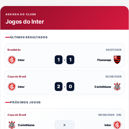
AGENDA DO CLUBE
Jogos do Inter
ÚLTIMOS RESULTADOS
Brasileirão
29/07/2026
1
1
Inter
Flamengo
x
Copa do Brasil
02/08/2026
2
0
Inter
Corinthians
x
PRÓXIMOS JOGOS
Copa do Brasil
06/08/2026 · 20h
x
Corinthians
Inter