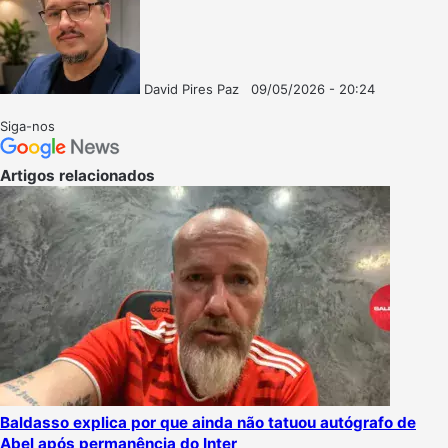
David Pires Paz
09/05/2026 - 20:24
Follow
Mande
on
um
Siga-nos
X
e-
mail
Artigos relacionados
Baldasso explica por que ainda não tatuou autógrafo de
Abel após permanência do Inter