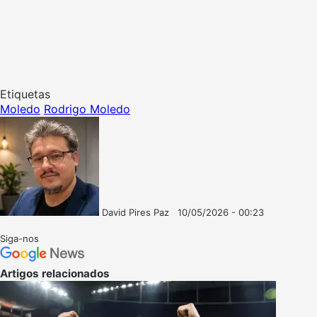
Etiquetas
Moledo
Rodrigo Moledo
David Pires Paz
10/05/2026 - 00:23
Follow
Mande
on
um
Siga-nos
X
e-
mail
Artigos relacionados