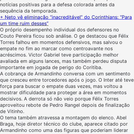
notícias positivas para a defesa colorada antes da
sequência da temporada.
+ Neto vê eliminação “inacreditável” do Corinthians: “Para
um time ruim desses”
O próprio desempenho individual dos defensores no
Couto Pereira ficou sob análise. O ge destacou que Félix
Torres falhou em momentos defensivos, mas salvou o
empate no fim ao marcar como centroavante nos
acréscimos. Victor Gabriel teve participação melhor
avaliada em alguns lances, mas também perdeu disputa
importante em jogada de perigo do Coritiba.
A cobrança de Armandinho conversa com um sentimento
que cresceu entre torcedores após o jogo. O Inter até teve
força para buscar o empate duas vezes, mas voltou a
mostrar dificuldade para proteger a área em momentos
decisivos. A derrota só não veio porque Félix Torres
aproveitou rebote de Pedro Rangel depois de finalização
de Vitinho.
O tema também atravessa a montagem do elenco. Abel
Braga, hoje diretor técnico do clube, aparece citado por
Armandinho como uma das figuras que poderiam liderar