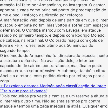
atenção foi feito por Armandinho, no Instagram. O cantor
apontou a zaga como principal ponto de preocupação do
time e pediu esforço da direção por reforços.
A manifestação veio depois de uma partida em que o Inter
buscou o empate no fim, mas voltou a sofrer com espaços
defensivos. O Coritiba marcou com Lavega, em ataque
rápido no primeiro tempo, e depois com Rodrigo Moledo,
de cabeça, na reta final. O Colorado reagiu com gols de
Borré e Félix Torres, este último aos 50 minutos do
segundo tempo.
O incômodo de Armandinho foi direcionado especialmente
à estrutura defensiva. Na avaliação dele, o Inter tem
capacidade de sair em contra-ataque, mas fica exposto
quando erra no setor ofensivo. A cobrança também citou
Abel e a diretoria, com pedido direto por reforços para a
zaga.
+ Pezzolano destaca Maripán após classificação do Inter:
“Era o que precisávamos”
“Dois zagueiros pra vestir a camisa e um reserva a altura e
o inter vira outro time. Não adianta sairmos pro contra
ataque e termos uma zaga insegura lá atrás. Qualquer erro