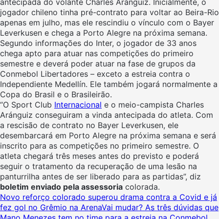
antecipada do volante Charles Aránguiz. Inicialmente, o
jogador chileno tinha pré-contrato para voltar ao Beira-Rio
apenas em julho, mas ele rescindiu o vínculo com o Bayer
Leverkusen e chega a Porto Alegre na próxima semana.
Segundo informações do Inter, o jogador de 33 anos
chega apto para atuar nas competições do primeiro
semestre e deverá poder atuar na fase de grupos da
Conmebol Libertadores – exceto a estreia contra o
Independiente Medellín. Ele também jogará normalmente a
Copa do Brasil e o Brasileirão.
“O Sport Club
Internacional
e o meio-campista Charles
Aránguiz conseguiram a vinda antecipada do atleta. Com
a rescisão de contrato no Bayer Leverkusen, ele
desembarcará em Porto Alegre na próxima semana e será
inscrito para as competições no primeiro semestre. O
atleta chegará três meses antes do previsto e poderá
seguir o tratamento da recuperação de uma lesão na
panturrilha antes de ser liberado para as partidas”, diz
boletim enviado pela assessoria
colorada.
Novo reforço colorado superou drama contra a Covid e já
fez gol no Grêmio na Arena
Vai mudar? As três dúvidas que
Mano Menezes tem no time para a estreia na Conmebol