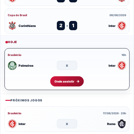
Copa do Brasil
06/08/2026
2
1
Corinthians
Inter
x
HOJE
Brasileirão
16h
x
Palmeiras
Inter
Onde assistir
PRÓXIMOS JOGOS
Brasileirão
17/08/2026 · 20h
x
Inter
Remo