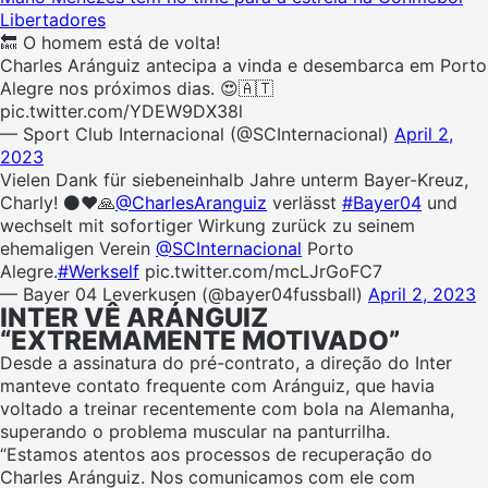
Libertadores
🔙 O homem está de volta!
Charles Aránguiz antecipa a vinda e desembarca em Porto
Alegre nos próximos dias. 😍🇦🇹
pic.twitter.com/YDEW9DX38l
— Sport Club Internacional (@SCInternacional)
April 2,
2023
Vielen Dank für siebeneinhalb Jahre unterm Bayer-Kreuz,
Charly! ⚫️❤️🙏
@CharlesAranguiz
verlässt
#Bayer04
und
wechselt mit sofortiger Wirkung zurück zu seinem
ehemaligen Verein
@SCInternacional
Porto
Alegre.
#Werkself
pic.twitter.com/mcLJrGoFC7
— Bayer 04 Leverkusen (@bayer04fussball)
April 2, 2023
INTER VÊ ARÁNGUIZ
“EXTREMAMENTE MOTIVADO”
Desde a assinatura do pré-contrato, a direção do Inter
manteve contato frequente com Aránguiz, que havia
voltado a treinar recentemente com bola na Alemanha,
superando o problema muscular na panturrilha.
“Estamos atentos aos processos de recuperação do
Charles Aránguiz. Nos comunicamos com ele com