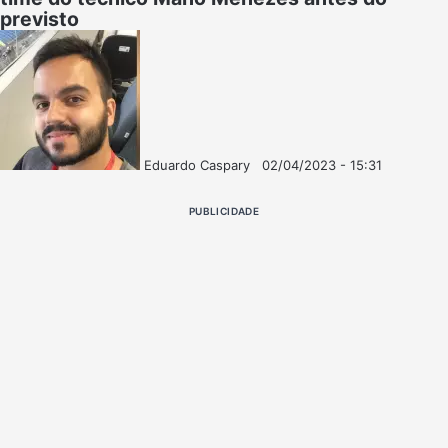
previsto
Eduardo Caspary
02/04/2023 - 15:31
Follow
Mande
on
um
PUBLICIDADE
X
e-
mail