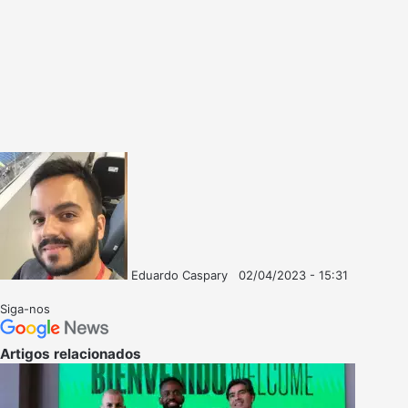
Eduardo Caspary
02/04/2023 - 15:31
Follow
Mande
on
um
Siga-nos
X
e-
mail
Artigos relacionados