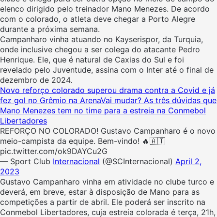
elenco dirigido pelo treinador Mano Menezes. De acordo
com o colorado, o atleta deve chegar a Porto Alegre
durante a próxima semana.
Campanharo vinha atuando no Kayserispor, da Turquia,
onde inclusive chegou a ser colega do atacante Pedro
Henrique. Ele, que é natural de Caxias do Sul e foi
revelado pelo Juventude, assina com o Inter até o final de
dezembro de 2024.
Novo reforço colorado superou drama contra a Covid e já
fez gol no Grêmio na Arena
Vai mudar? As três dúvidas que
Mano Menezes tem no time para a estreia na Conmebol
Libertadores
REFORÇO NO COLORADO! Gustavo Campanharo é o novo
meio-campista da equipe. Bem-vindo! 🔥🇦🇹
pic.twitter.com/ok9DAYCu2G
— Sport Club
Internacional
(@SCInternacional)
April 2,
2023
Gustavo Campanharo vinha em atividade no clube turco e
deverá, em breve, estar à disposição de Mano para as
competições a partir de abril. Ele poderá ser inscrito na
Conmebol Libertadores, cuja estreia colorada é terça, 21h,