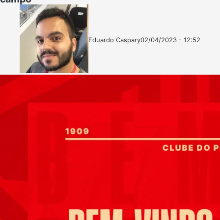
Eduardo Caspary
02/04/2023 - 12:52
Follow
Mande
on
um
X
e-
mail