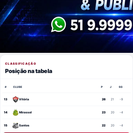
CLASSIFICAÇÃO
Posição na tabela
#
CLUBE
P
J
SG
13
Vitória
26
21
-9
14
Mirassol
23
20
-4
15
Santos
22
20
-4