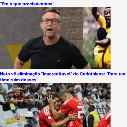
“Era o que precisávamos”
Neto vê eliminação “inacreditável” do Corinthians: “Para um
time ruim desses”