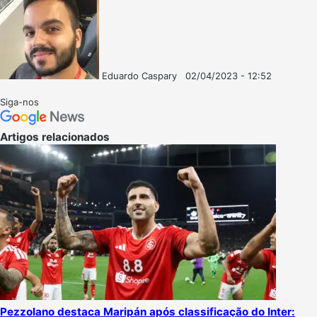
Eduardo Caspary
02/04/2023 - 12:52
Follow
Mande
on
um
Siga-nos
X
e-
mail
Artigos relacionados
Pezzolano destaca Maripán após classificação do Inter: