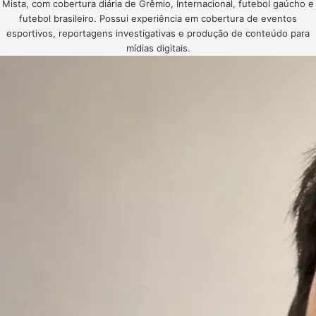
Mista, com cobertura diária de Grêmio, Internacional, futebol gaúcho e
futebol brasileiro. Possui experiência em cobertura de eventos
esportivos, reportagens investigativas e produção de conteúdo para
mídias digitais.