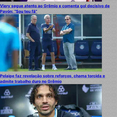
Viery segue atento ao Grêmio e comenta gol decisivo de
Pavón: “Sou teu fã”
Pelaipe faz revelação sobre reforços, chama torcida e
admite trabalho duro no Grêmio