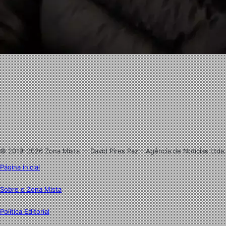
Facebook
X
Linkedin
Instagram
© 2019–2026 Zona Mista — David Pires Paz – Agência de Notícias Ltda.
Página inicial
Sobre o Zona Mista
Política Editorial