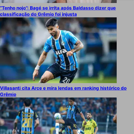
“Tenho nojo”: Bagé se irrita após Baldasso dizer que
classificação do Grêmio foi injusta
Villasanti cita Arce e mira lendas em ranking histórico do
Grêmio