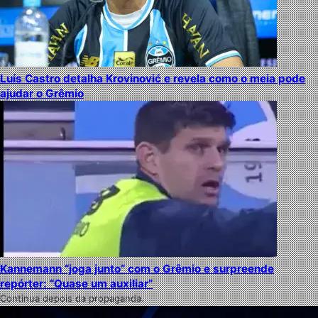
Luís Castro detalha Krovinović e revela como o meia pode
ajudar o Grêmio
Kannemann “joga junto” com o Grêmio e surpreende
repórter: “Quase um auxiliar”
Continua depois da propaganda.