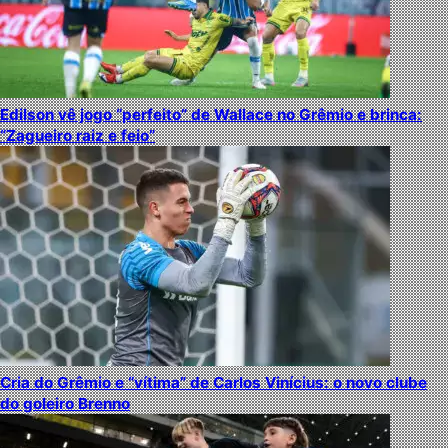
Edilson vê jogo “perfeito” de Wallace no Grêmio e brinca:
“Zagueiro raiz e feio”
Cria do Grêmio e “vítima” de Carlos Vinícius: o novo clube
do goleiro Brenno