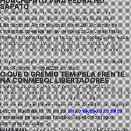
HUACHIPATO VIRA PEDRA NO
SAPATO
Coincidentemente, o Huachipato já havia vencido o
Grêmio na Arena por fase de grupos da Conmebol
Libertadores. A primeira vez foi em 2013, quando os
chilenos surpreenderam ao vencer por 2×1, mas, mais
tarde, o tricolor daria a volta por cima conseguindo a sua
classificação às oitavas. Na história do estádio, o time
chileno é o único com dois jogos e duas vitórias sobre o
tricolor.
Diego Costa não conseguiu marcar contra o Huachipato –
Foto: Roberto Vinicius/Zona Mista
O QUE O GRÊMIO TEM PELA FRENTE
NA CONMEBOL LIBERTADORES
Lanterna de sua chave sem pontos conquistados, o
Grêmio não pode mais adiar a recuperação e precisará dar
a resposta já no dia 23, na Argentina, diante do
Estudiantes, que lidera o grupo com 4 pontos ao lado do
próprio Huachipato. Veja aqui
uma projeção de pontos
necessária para a classificação. Os próximos jogos
gremistas no Grupo C:
Estudiantes
– 23 de abril, terça, às 19h, no Estádio Jorge