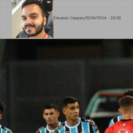
Eduardo Caspary
10/04/2024 - 20:02
Follow
Mande
on
um
X
e-
mail