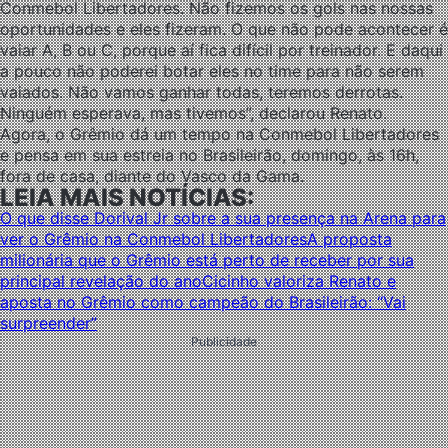
Conmebol Libertadores. Não fizemos os gols nas nossas
oportunidades e eles fizeram. O que não pode acontecer é
vaiar A, B ou C, porque aí fica difícil por treinador. E daqui
a pouco não poderei botar eles no time para não serem
vaiados. Não vamos ganhar todas, teremos derrotas.
Ninguém esperava, mas tivemos”, declarou Renato.
Agora, o Grêmio dá um tempo na Conmebol Libertadores
e pensa em sua estreia no Brasileirão, domingo, às 16h,
fora de casa, diante do Vasco da Gama.
LEIA MAIS NOTÍCIAS:
O que disse Dorival Jr sobre a sua presença na Arena para
ver o Grêmio na Conmebol Libertadores
A proposta
milionária que o Grêmio está perto de receber por sua
principal revelação do ano
Cicinho valoriza Renato e
aposta no Grêmio como campeão do Brasileirão: “Vai
surpreender”
Publicidade