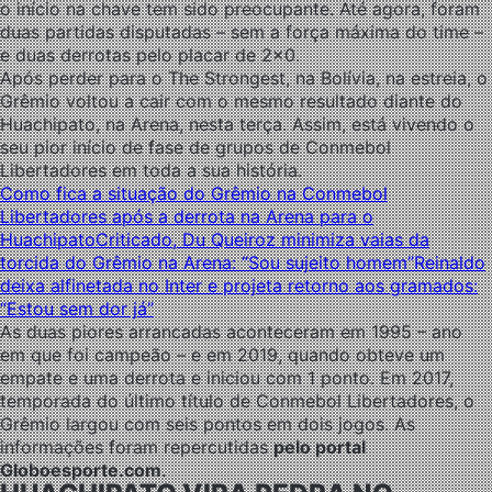
o início na chave tem sido preocupante. Até agora, foram
duas partidas disputadas – sem a força máxima do time –
e duas derrotas pelo placar de 2×0.
Após perder para o The Strongest, na Bolívia, na estreia, o
Grêmio voltou a cair com o mesmo resultado diante do
Huachipato, na Arena, nesta terça. Assim, está vivendo o
seu pior início de fase de grupos de Conmebol
Libertadores em toda a sua história.
Como fica a situação do Grêmio na Conmebol
Libertadores após a derrota na Arena para o
Huachipato
Criticado, Du Queiroz minimiza vaias da
torcida do Grêmio na Arena: “Sou sujeito homem”
Reinaldo
deixa alfinetada no Inter e projeta retorno aos gramados:
“Estou sem dor já”
As duas piores arrancadas aconteceram em 1995 – ano
em que foi campeão – e em 2019, quando obteve um
empate e uma derrota e iniciou com 1 ponto. Em 2017,
temporada do último título de Conmebol Libertadores, o
Grêmio largou com seis pontos em dois jogos. As
informações foram repercutidas
pelo portal
Globoesporte.com
.