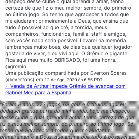
despeço desse clube o qual aprendi a amar, tenho
certeza de que fiz o meu melhor sempre, do primeiro
ao último jogo. Só tenho que agradecer a todos que
me ajudaram: primeiramente a Deus, que ensina que
tudo é possível ao que crê, a torcida, meus
companheiros, funcionários, família, staff e amigos,
sem vocês nada seria possível. Levarei na memória
lembranças muito boas, de dias que qualquer jogador
gostaria de viver, e eu vivi aqui. O Grêmio é gigante.
Fica aqui meu muito OBRIGADO, foi uma honra.
@gremio
Uma publicação compartilhada por Everton Soares
(@evertons) em
12 de Ago, 2020 às 6:56 PDT
+ Venda de Arthur impede Grêmio de avançar com
Gabriel Mec para a Espanha
“
Foram 8 anos, 273 jogos, 69 gols e 6 títulos, aqui eu
dediquei grande parte da minha vida, hoje me despeço
desse clube o qual aprendi a amar, tenho certeza de que
fiz o meu melhor sempre, do primeiro ao último jogo. Só
tenho que agradecer a todos que me ajudaram:
primeiramente a Deus, que ensina que tudo é possível ao