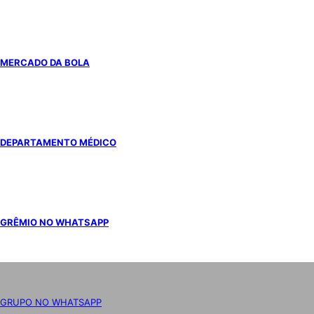
MERCADO DA BOLA
DEPARTAMENTO MÉDICO
GRÊMIO NO WHATSAPP
GRUPO NO WHATSAPP